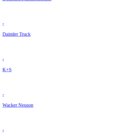
-
Daimler Truck
-
K+S
-
Wacker Neuson
-