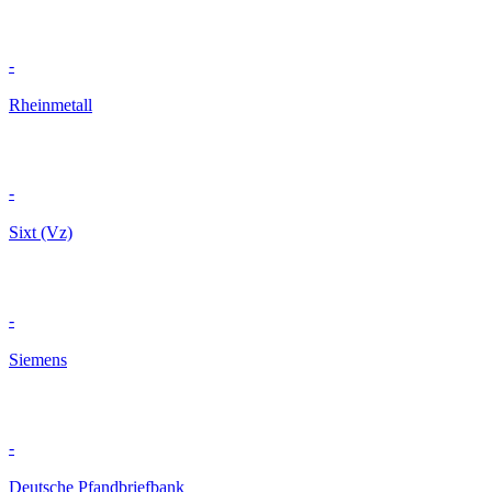
-
Rheinmetall
-
Sixt (Vz)
-
Siemens
-
Deutsche Pfandbriefbank