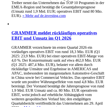
Treiber nennt das Unternehmen das TOP 10 Programm in der
EMEA-Region und bestätigt die Gesamtjahresprognose
(Umsatz rund 1,9 Mrd. EUR; operatives EBIT rund 80 Mio.
EUR).
» Mehr auf de.investing.com
GRAMMER meldet rückläufiges operatives
EBIT und Umsatz im Q1 2026
GRAMMER verzeichnete im ersten Quartal 2026 ein
vorläufiges operatives EBIT von rund 18,3 Mio. EUR (Q1
2025: 23,9 Mio. EUR) bei einer operativen EBIT-Marge von
4,0 %. Der Konzernumsatz sank auf etwa 462,0 Mio. EUR
(Q1 2025: 487,4 Mio. EUR), belastet vor allem durch
rückläufige Umsätze und Ergebnisse in AMERICAS und
APAC, insbesondere im margenstarken Automotive-Geschäft
in China sowie bei Commercial Vehicles. Das operative EBIT
wurde um positive Währungseffekte von rund 4,8 Mio. EUR
bereinigt. Der Vorstand bestätigt die Jahresprognose von rund
1,9 Mrd. EUR Umsatz und ca. 80 Mio. EUR operativem
EBIT, weist jedoch auf erhebliche Abhängigkeit vom
weiteren geopolitischen Verlauf hin; den endgültigen
Quartalsbericht veröffentlicht das Unternehmen am 29. April