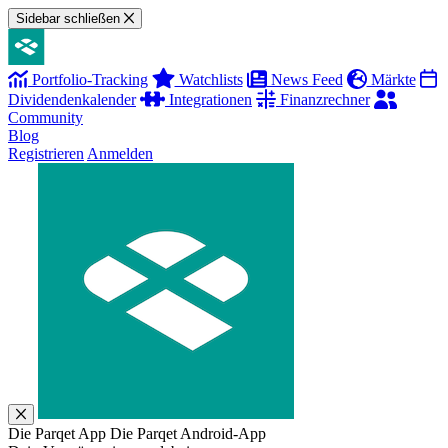
Sidebar schließen
Portfolio-Tracking
Watchlists
News Feed
Märkte
Dividendenkalender
Integrationen
Finanzrechner
Community
Blog
Registrieren
Anmelden
Die Parqet App
Die Parqet Android-App