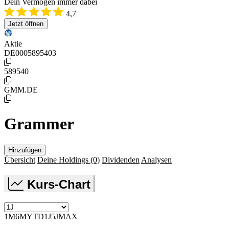
Dein Vermögen immer dabei
4,7
Jetzt öffnen
Aktie
DE0005895403
589540
GMM.DE
Grammer
Hinzufügen
Übersicht
Deine Holdings
(0)
Dividenden
Analysen
Kurs-Chart
1M
6M
YTD
1J
5J
MAX