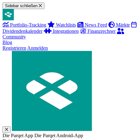
Sidebar schließen
Portfolio-Tracking
Watchlists
News Feed
Märkte
Dividendenkalender
Integrationen
Finanzrechner
Community
Blog
Registrieren
Anmelden
Die Parqet App
Die Parqet Android-App