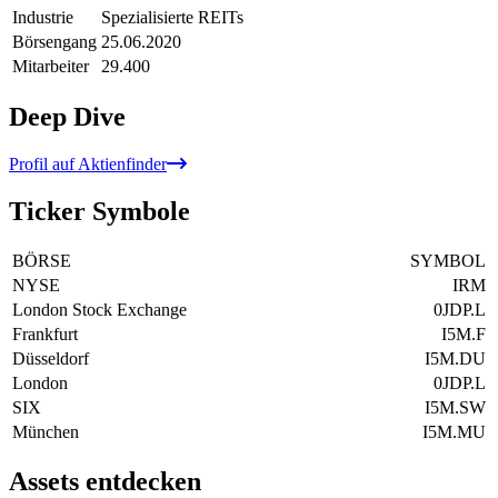
Industrie
Spezialisierte REITs
Börsengang
25.06.2020
Mitarbeiter
29.400
Deep Dive
Profil auf Aktienfinder
Ticker Symbole
BÖRSE
SYMBOL
NYSE
IRM
London Stock Exchange
0JDP.L
Frankfurt
I5M.F
Düsseldorf
I5M.DU
London
0JDP.L
SIX
I5M.SW
München
I5M.MU
Assets entdecken