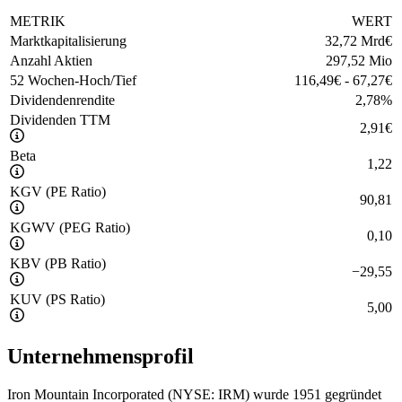
METRIK
WERT
Marktkapitalisierung
32,72 Mrd
€
Anzahl Aktien
297,52 Mio
52 Wochen-Hoch/Tief
116,49
€
-
67,27
€
Dividendenrendite
2,78
%
Dividenden TTM
2,91
€
Beta
1,22
KGV (PE Ratio)
90,81
KGWV (PEG Ratio)
0,10
KBV (PB Ratio)
−
29,55
KUV (PS Ratio)
5,00
Unternehmensprofil
Iron Mountain Incorporated (NYSE: IRM) wurde 1951 gegründet