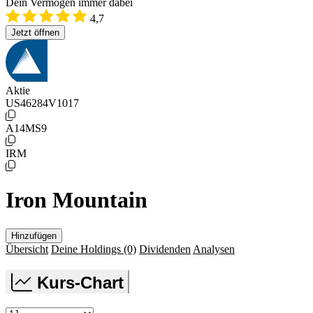
Dein Vermögen immer dabei
4,7
Jetzt öffnen
Aktie
US46284V1017
A14MS9
IRM
Iron Mountain
Hinzufügen
Übersicht
Deine Holdings
(0)
Dividenden
Analysen
Kurs-Chart