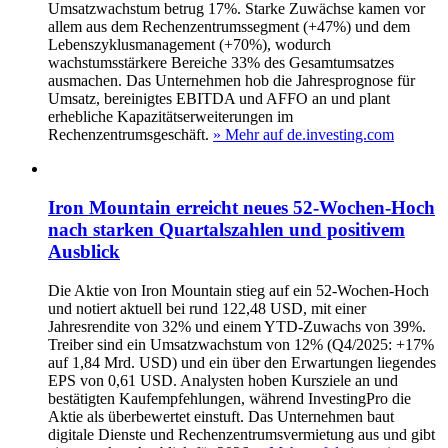
Umsatzwachstum betrug 17%. Starke Zuwächse kamen vor
allem aus dem Rechenzentrumssegment (+47%) und dem
Lebenszyklusmanagement (+70%), wodurch
wachstumsstärkere Bereiche 33% des Gesamtumsatzes
ausmachen. Das Unternehmen hob die Jahresprognose für
Umsatz, bereinigtes EBITDA und AFFO an und plant
erhebliche Kapazitätserweiterungen im
Rechenzentrumsgeschäft.
» Mehr auf de.investing.com
Iron Mountain erreicht neues 52‑Wochen‑Hoch
nach starken Quartalszahlen und positivem
Ausblick
Die Aktie von Iron Mountain stieg auf ein 52‑Wochen‑Hoch
und notiert aktuell bei rund 122,48 USD, mit einer
Jahresrendite von 32% und einem YTD‑Zuwachs von 39%.
Treiber sind ein Umsatzwachstum von 12% (Q4/2025: +17%
auf 1,84 Mrd. USD) und ein über den Erwartungen liegendes
EPS von 0,61 USD. Analysten hoben Kursziele an und
bestätigten Kaufempfehlungen, während InvestingPro die
Aktie als überbewertet einstuft. Das Unternehmen baut
digitale Dienste und Rechenzentrumsvermietung aus und gibt