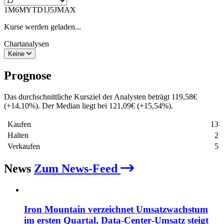
1M
6M
YTD
1J
5J
MAX
Kurse werden geladen...
Chartanalysen
Keine
Prognose
Das durchschnittliche Kursziel der Analysten beträgt
119,58
€
(
+
14,10
%
)
. Der Median liegt bei
121,09
€
(
+
15,54
%
)
.
Kaufen
13
Halten
2
Verkaufen
5
News
Zum News-Feed
Iron Mountain verzeichnet Umsatzwachstum
im ersten Quartal, Data‑Center‑Umsatz steigt