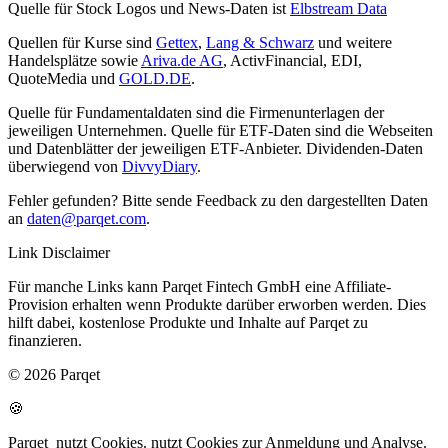
Quelle für Stock Logos und News-Daten ist
Elbstream Data
Quellen für Kurse sind
Gettex
,
Lang & Schwarz
und weitere
Handelsplätze sowie
Ariva.de AG
, ActivFinancial, EDI,
QuoteMedia und
GOLD.DE
.
Quelle für Fundamentaldaten sind die Firmenunterlagen der
jeweiligen Unternehmen. Quelle für ETF-Daten sind die Webseiten
und Datenblätter der jeweiligen ETF-Anbieter. Dividenden-Daten
überwiegend von
DivvyDiary
.
Fehler gefunden? Bitte sende Feedback zu den dargestellten Daten
an
daten@parqet.com
.
Link Disclaimer
Für manche Links kann Parqet Fintech GmbH eine Affiliate-
Provision erhalten wenn Produkte darüber erworben werden. Dies
hilft dabei, kostenlose Produkte und Inhalte auf Parqet zu
finanzieren.
© 2026 Parqet
🍪
Parqet
nutzt Cookies.
nutzt Cookies zur Anmeldung und Analyse.