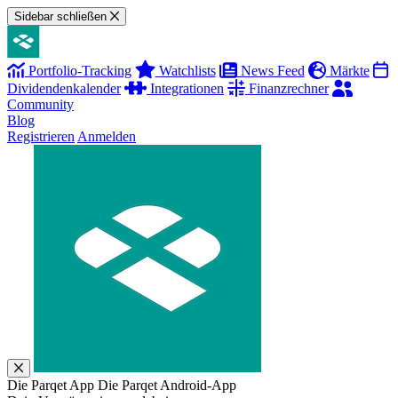
Sidebar schließen
Portfolio-Tracking
Watchlists
News Feed
Märkte
Dividendenkalender
Integrationen
Finanzrechner
Community
Blog
Registrieren
Anmelden
Die Parqet App
Die Parqet Android-App