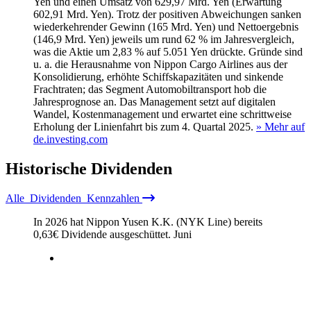
Yen und einen Umsatz von 629,97 Mrd. Yen (Erwartung
602,91 Mrd. Yen). Trotz der positiven Abweichungen sanken
wiederkehrender Gewinn (165 Mrd. Yen) und Nettoergebnis
(146,9 Mrd. Yen) jeweils um rund 62 % im Jahresvergleich,
was die Aktie um 2,83 % auf 5.051 Yen drückte. Gründe sind
u. a. die Herausnahme von Nippon Cargo Airlines aus der
Konsolidierung, erhöhte Schiffskapazitäten und sinkende
Frachtraten; das Segment Automobiltransport hob die
Jahresprognose an. Das Management setzt auf digitalen
Wandel, Kostenmanagement und erwartet eine schrittweise
Erholung der Linienfahrt bis zum 4. Quartal 2025.
» Mehr auf
de.investing.com
Historische
Dividenden
Alle
Dividenden
Kennzahlen
In 2026 hat Nippon Yusen K.K. (NYK Line) bereits
0,63
€
Dividende ausgeschüttet.
Juni