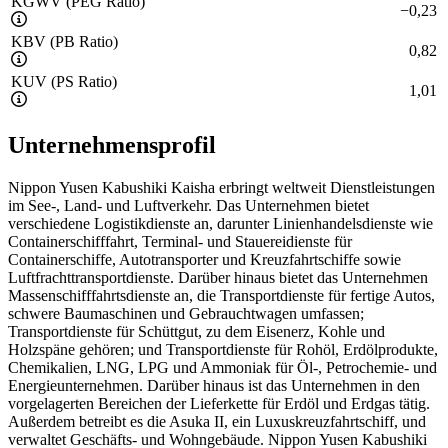
KGWV (PEG Ratio)
−
0,23
KBV (PB Ratio)
0,82
KUV (PS Ratio)
1,01
Unternehmensprofil
Nippon Yusen Kabushiki Kaisha erbringt weltweit Dienstleistungen
im See-, Land- und Luftverkehr. Das Unternehmen bietet
verschiedene Logistikdienste an, darunter Linienhandelsdienste wie
Containerschifffahrt, Terminal- und Stauereidienste für
Containerschiffe, Autotransporter und Kreuzfahrtschiffe sowie
Luftfrachttransportdienste. Darüber hinaus bietet das Unternehmen
Massenschifffahrtsdienste an, die Transportdienste für fertige Autos,
schwere Baumaschinen und Gebrauchtwagen umfassen;
Transportdienste für Schüttgut, zu dem Eisenerz, Kohle und
Holzspäne gehören; und Transportdienste für Rohöl, Erdölprodukte,
Chemikalien, LNG, LPG und Ammoniak für Öl-, Petrochemie- und
Energieunternehmen. Darüber hinaus ist das Unternehmen in den
vorgelagerten Bereichen der Lieferkette für Erdöl und Erdgas tätig.
Außerdem betreibt es die Asuka II, ein Luxuskreuzfahrtschiff, und
verwaltet Geschäfts- und Wohngebäude. Nippon Yusen Kabushiki