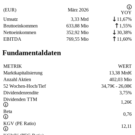
(EUR)
März 2026
YOY
Umsatz
3,33 Mrd
11,67%
Bruttoeinkommen
633,88 Mio
1,55%
Nettoeinkommen
352,92 Mio
30,38%
EBITDA
769,55 Mio
11,60%
Fundamentaldaten
METRIK
WERT
Marktkapitalisierung
13,38 Mrd
€
Anzahl Aktien
402,03 Mio
52 Wochen-Hoch/Tief
34,79
€
-
26,08
€
Dividendenrendite
3,75
%
Dividenden TTM
1,26
€
Beta
0,76
KGV (PE Ratio)
12,11