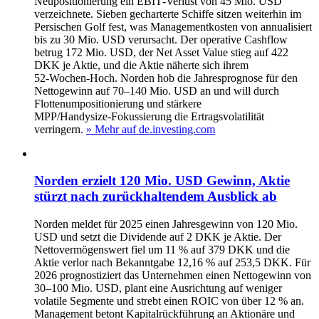
Neupositionierung ein EBIT‑Verlust von 45 Mio. USD
verzeichnete. Sieben gecharterte Schiffe sitzen weiterhin im
Persischen Golf fest, was Managementkosten von annualisiert
bis zu 30 Mio. USD verursacht. Der operative Cashflow
betrug 172 Mio. USD, der Net Asset Value stieg auf 422
DKK je Aktie, und die Aktie näherte sich ihrem
52‑Wochen‑Hoch. Norden hob die Jahresprognose für den
Nettogewinn auf 70–140 Mio. USD an und will durch
Flottenumpositionierung und stärkere
MPP/Handysize‑Fokussierung die Ertragsvolatilität
verringern.
» Mehr auf de.investing.com
Norden erzielt 120 Mio. USD Gewinn, Aktie
stürzt nach zurückhaltendem Ausblick ab
Norden meldet für 2025 einen Jahresgewinn von 120 Mio.
USD und setzt die Dividende auf 2 DKK je Aktie. Der
Nettovermögenswert fiel um 11 % auf 379 DKK und die
Aktie verlor nach Bekanntgabe 12,16 % auf 253,5 DKK. Für
2026 prognostiziert das Unternehmen einen Nettogewinn von
30–100 Mio. USD, plant eine Ausrichtung auf weniger
volatile Segmente und strebt einen ROIC von über 12 % an.
Management betont Kapitalrückführung an Aktionäre und