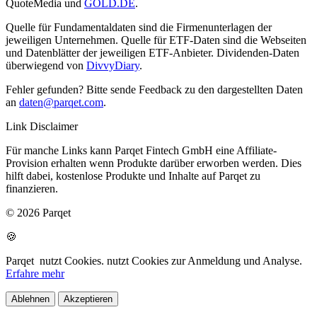
QuoteMedia und
GOLD.DE
.
Quelle für Fundamentaldaten sind die Firmenunterlagen der
jeweiligen Unternehmen. Quelle für ETF-Daten sind die Webseiten
und Datenblätter der jeweiligen ETF-Anbieter. Dividenden-Daten
überwiegend von
DivvyDiary
.
Fehler gefunden? Bitte sende Feedback zu den dargestellten Daten
an
daten@parqet.com
.
Link Disclaimer
Für manche Links kann Parqet Fintech GmbH eine Affiliate-
Provision erhalten wenn Produkte darüber erworben werden. Dies
hilft dabei, kostenlose Produkte und Inhalte auf Parqet zu
finanzieren.
© 2026 Parqet
🍪
Parqet
nutzt Cookies.
nutzt Cookies zur Anmeldung und Analyse.
Erfahre mehr
Ablehnen
Akzeptieren