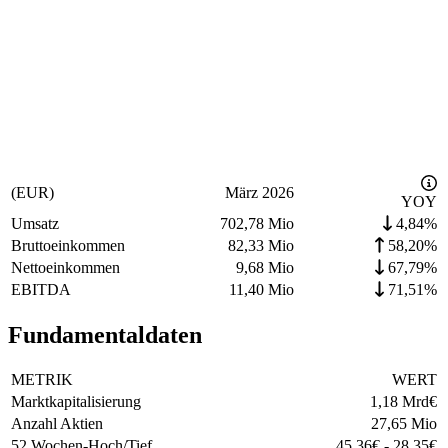
(EUR)
März 2026
YOY
Umsatz
702,78 Mio
4,84%
Bruttoeinkommen
82,33 Mio
58,20%
Nettoeinkommen
9,68 Mio
67,79%
EBITDA
11,40 Mio
71,51%
Fundamentaldaten
METRIK
WERT
Marktkapitalisierung
1,18 Mrd
€
Anzahl Aktien
27,65 Mio
52 Wochen-Hoch/Tief
45,36
€
-
28,35
€