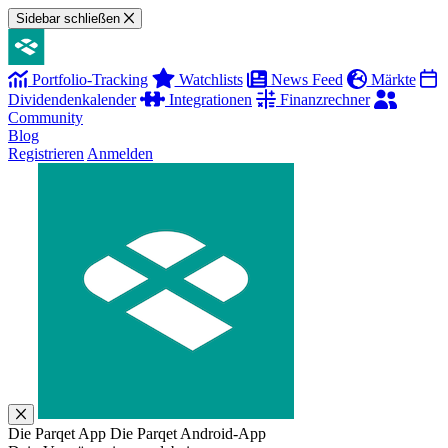
Sidebar schließen
Portfolio-Tracking
Watchlists
News Feed
Märkte
Dividendenkalender
Integrationen
Finanzrechner
Community
Blog
Registrieren
Anmelden
Die Parqet App
Die Parqet Android-App