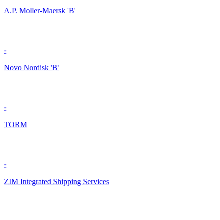
A.P. Moller-Maersk 'B'
-
Novo Nordisk 'B'
-
TORM
-
ZIM Integrated Shipping Services