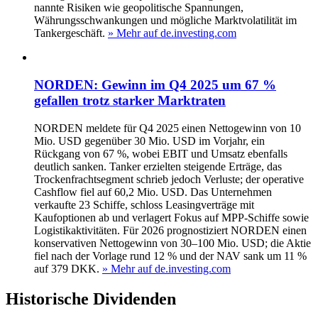
nannte Risiken wie geopolitische Spannungen,
Währungsschwankungen und mögliche Marktvolatilität im
Tankergeschäft.
» Mehr auf de.investing.com
NORDEN: Gewinn im Q4 2025 um 67 %
gefallen trotz starker Markt­raten
NORDEN meldete für Q4 2025 einen Nettogewinn von 10
Mio. USD gegenüber 30 Mio. USD im Vorjahr, ein
Rückgang von 67 %, wobei EBIT und Umsatz ebenfalls
deutlich sanken. Tanker erzielten steigende Erträge, das
Trockenfrachtsegment schrieb jedoch Verluste; der operative
Cashflow fiel auf 60,2 Mio. USD. Das Unternehmen
verkaufte 23 Schiffe, schloss Leasingverträge mit
Kaufoptionen ab und verlagert Fokus auf MPP‑Schiffe sowie
Logistikaktivitäten. Für 2026 prognostiziert NORDEN einen
konservativen Nettogewinn von 30–100 Mio. USD; die Aktie
fiel nach der Vorlage rund 12 % und der NAV sank um 11 %
auf 379 DKK.
» Mehr auf de.investing.com
Historische
Dividenden