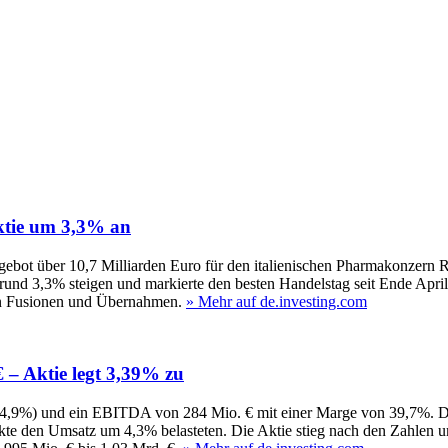
ktie um 3,3% an
ot über 10,7 Milliarden Euro für den italienischen Pharmakonzern Re
nd 3,3% steigen und markierte den besten Handelstag seit Ende April
en Fusionen und Übernahmen.
» Mehr auf de.investing.com
 – Aktie legt 3,39% zu
+4,9%) und ein EBITDA von 284 Mio. € mit einer Marge von 39,7%. De
te den Umsatz um 4,3% belasteten. Die Aktie stieg nach den Zahlen 