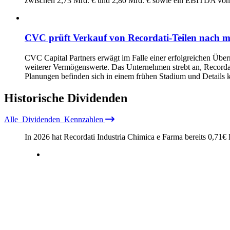
zwischen 2,73 Mrd. € und 2,80 Mrd. € sowie ein EBITDA von 
CVC prüft Verkauf von Recordati-Teilen nach 
CVC Capital Partners erwägt im Falle einer erfolgreichen Über
weiterer Vermögenswerte. Das Unternehmen strebt an, Recorda
Planungen befinden sich in einem frühen Stadium und Details 
Historische
Dividenden
Alle
Dividenden
Kennzahlen
In 2026 hat Recordati Industria Chimica e Farma bereits
0,71
€
D