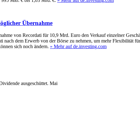
995 Mio. € bis 1,03 Mrd. €.
» Mehr auf de.investing.com
möglicher Übernahme
nahme von Recordati für 10,9 Mrd. Euro den Verkauf einzelner Geschäf
ti nach dem Erwerb von der Börse zu nehmen, um mehr Flexibilität fü
können sich noch ändern.
» Mehr auf de.investing.com
ividende ausgeschüttet.
Mai