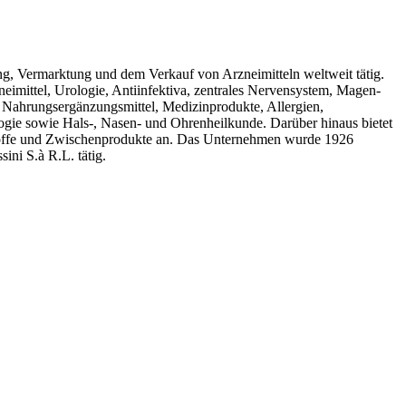
ng, Vermarktung und dem Verkauf von Arzneimitteln weltweit tätig.
neimittel, Urologie, Antiinfektiva, zentrales Nervensystem, Magen-
Nahrungsergänzungsmittel, Medizinprodukte, Allergien,
gie sowie Hals-, Nasen- und Ohrenheilkunde. Darüber hinaus bietet
toffe und Zwischenprodukte an. Das Unternehmen wurde 1926
ini S.à R.L. tätig.