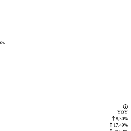
io
€
YOY
8,30%
17,49%