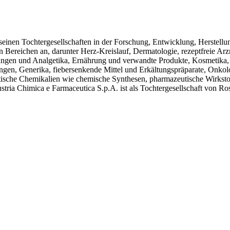
seinen Tochtergesellschaften in der Forschung, Entwicklung, Herstellu
 Bereichen an, darunter Herz-Kreislauf, Dermatologie, rezeptfreie Arz
ngen und Analgetika, Ernährung und verwandte Produkte, Kosmetika, 
n, Generika, fiebersenkende Mittel und Erkältungspräparate, Onkolo
tische Chemikalien wie chemische Synthesen, pharmazeutische Wirks
stria Chimica e Farmaceutica S.p.A. ist als Tochtergesellschaft von Ross