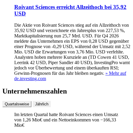
Roivant Sciences erreicht Allzeithoch bei 35,92
USD
Die Aktie von Roivant Sciences stieg auf ein Allzeithoch von
35,92 USD und verzeichnete ein Jahresplus von 227,53 %,
Marktkapitalisierung nun 25,7 Mrd. USD. Für Q4 2026
meldete das Unternehmen ein EPS von 0,28 USD gegenüber
einer Prognose von -0,29 USD, während der Umsatz mit 2,52
Mio. USD die Erwartungen von 3,76 Mio. USD verfehlte.
Analysten hoben mehrere Kursziele an (TD Cowen 41 USD,
Leerink 42 USD, Piper Sandler 40 USD), InvestingPro warnt
jedoch vor Überbewertung und einem überkauften RSI;
Gewinn-Prognosen für das Jahr bleiben negativ.
» Mehr auf
de.investing.com
Unternehmenszahlen
Quartalsweise
Jährlich
Im letzten
Quartal
hatte Roivant Sciences einen Umsatz
von
1,26 Mio
€
und ein Nettoeinkommen von
−
166,33
Mio
€