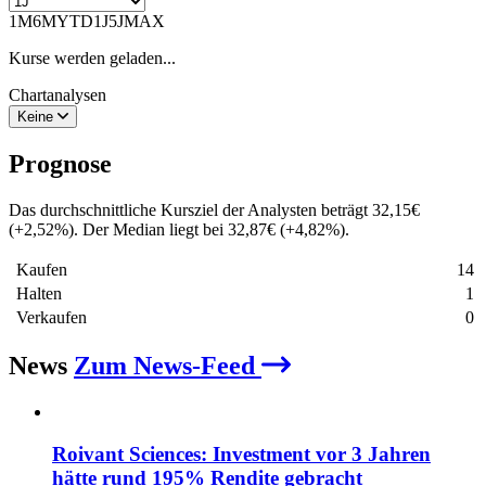
1M
6M
YTD
1J
5J
MAX
Kurse werden geladen...
Chartanalysen
Keine
Prognose
Das durchschnittliche Kursziel der Analysten beträgt
32,15
€
(
+
2,52
%
)
. Der Median liegt bei
32,87
€
(
+
4,82
%
)
.
Kaufen
14
Halten
1
Verkaufen
0
News
Zum News-Feed
Roivant Sciences: Investment vor 3 Jahren
hätte rund 195% Rendite gebracht