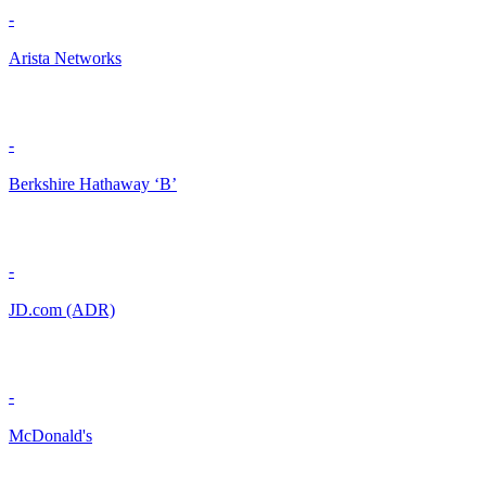
-
Arista Networks
-
Berkshire Hathaway ‘B’
-
JD.com (ADR)
-
McDonald's