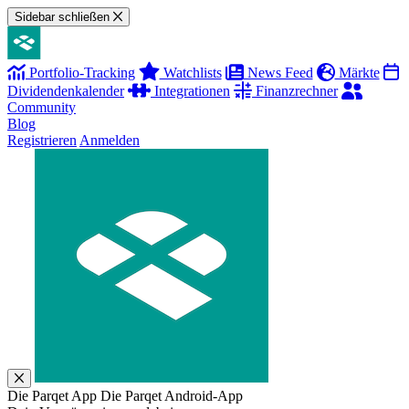
Sidebar schließen
Portfolio-Tracking
Watchlists
News Feed
Märkte
Dividendenkalender
Integrationen
Finanzrechner
Community
Blog
Registrieren
Anmelden
Die Parqet App
Die Parqet Android-App