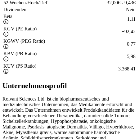
52 Wochen-Hoch/Tief
32,00
€
-
9,43
€
Dividenden
Nein
Beta
1,11
KGV (PE Ratio)
−
92,42
KGWV (PEG Ratio)
0,77
KBV (PB Ratio)
5,98
KUV (PS Ratio)
3.368,41
Unternehmensprofil
Roivant Sciences Ltd. ist ein biopharmazeutisches und
medizintechnisches Unternehmen, das Medikamente erforscht und
entwickelt. Das Unternehmen entwickelt Produktkandidaten für die
Behandlung verschiedener Therapeutika, darunter solide Tumore,
Sichelzellerkrankungen, Hypophosphatasie, onkologische
Malignome, Psoriasis, atopische Dermatitis, Vitiligo, Hyperhidrose,
Akne, Myasthenia gravis, warme autoimmune hämolytische
Anämie, Schilddrüsenerkrankungen, Sarkoidose und