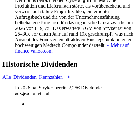
Der Fonds betrachtet den Cyberangriff im März, der
Produktion und Lieferungen störte, als vorübergehend und
verweist auf stabile Eingriffszahlen, ein erhöhtes
Auftragsbuch und die von der Unternehmensführung
beibehaltene Prognose für das organische Umsatzwachstum
2026 von 8–9,5%. Das erwartete KGV von Stryker ist von
25–30x vor einem Jahr auf rund 19x geschrumpft, was nach
Ansicht des Fonds einen attraktiven Einstiegspunkt in einen
hochwertigen Medtech-Compounder darstellt.
» Mehr auf
finance.yahoo.com
Historische
Dividenden
Alle
Dividenden
Kennzahlen
In 2026 hat Stryker bereits
2,25
€
Dividende
ausgeschüttet.
Juli