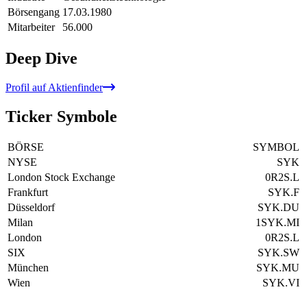
Börsengang
17.03.1980
Mitarbeiter
56.000
Deep Dive
Profil auf Aktienfinder
Ticker Symbole
BÖRSE
SYMBOL
NYSE
SYK
London Stock Exchange
0R2S.L
Frankfurt
SYK.F
Düsseldorf
SYK.DU
Milan
1SYK.MI
London
0R2S.L
SIX
SYK.SW
München
SYK.MU
Wien
SYK.VI