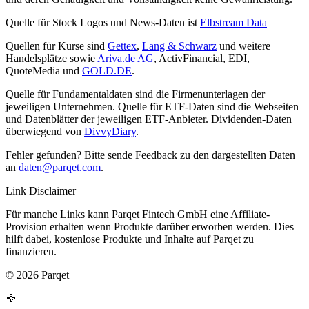
Quelle für Stock Logos und News-Daten ist
Elbstream Data
Quellen für Kurse sind
Gettex
,
Lang & Schwarz
und weitere
Handelsplätze sowie
Ariva.de AG
, ActivFinancial, EDI,
QuoteMedia und
GOLD.DE
.
Quelle für Fundamentaldaten sind die Firmenunterlagen der
jeweiligen Unternehmen. Quelle für ETF-Daten sind die Webseiten
und Datenblätter der jeweiligen ETF-Anbieter. Dividenden-Daten
überwiegend von
DivvyDiary
.
Fehler gefunden? Bitte sende Feedback zu den dargestellten Daten
an
daten@parqet.com
.
Link Disclaimer
Für manche Links kann Parqet Fintech GmbH eine Affiliate-
Provision erhalten wenn Produkte darüber erworben werden. Dies
hilft dabei, kostenlose Produkte und Inhalte auf Parqet zu
finanzieren.
© 2026 Parqet
🍪