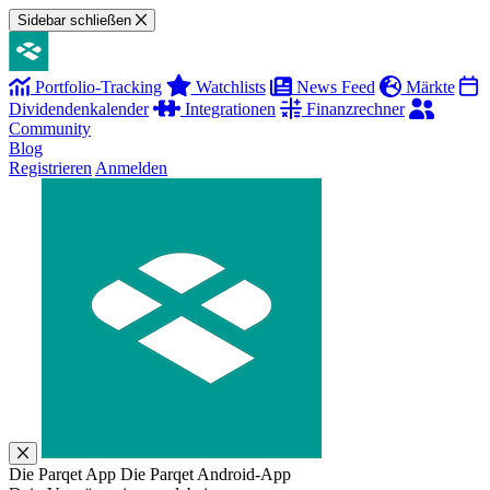
Sidebar schließen
Portfolio-Tracking
Watchlists
News Feed
Märkte
Dividendenkalender
Integrationen
Finanzrechner
Community
Blog
Registrieren
Anmelden
Die Parqet App
Die Parqet Android-App