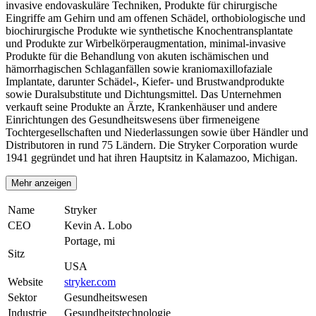
invasive endovaskuläre Techniken, Produkte für chirurgische
Eingriffe am Gehirn und am offenen Schädel, orthobiologische und
biochirurgische Produkte wie synthetische Knochentransplantate
und Produkte zur Wirbelkörperaugmentation, minimal-invasive
Produkte für die Behandlung von akuten ischämischen und
hämorrhagischen Schlaganfällen sowie kraniomaxillofaziale
Implantate, darunter Schädel-, Kiefer- und Brustwandprodukte
sowie Duralsubstitute und Dichtungsmittel. Das Unternehmen
verkauft seine Produkte an Ärzte, Krankenhäuser und andere
Einrichtungen des Gesundheitswesens über firmeneigene
Tochtergesellschaften und Niederlassungen sowie über Händler und
Distributoren in rund 75 Ländern. Die Stryker Corporation wurde
1941 gegründet und hat ihren Hauptsitz in Kalamazoo, Michigan.
Mehr anzeigen
Name
Stryker
CEO
Kevin A. Lobo
Portage, mi
Sitz
USA
Website
stryker.com
Sektor
Gesundheitswesen
Industrie
Gesundheitstechnologie