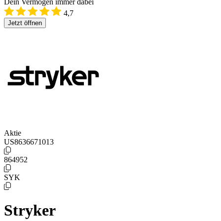
Dein Vermögen immer dabei
4,7
Jetzt öffnen
Aktie
US8636671013
864952
SYK
Stryker