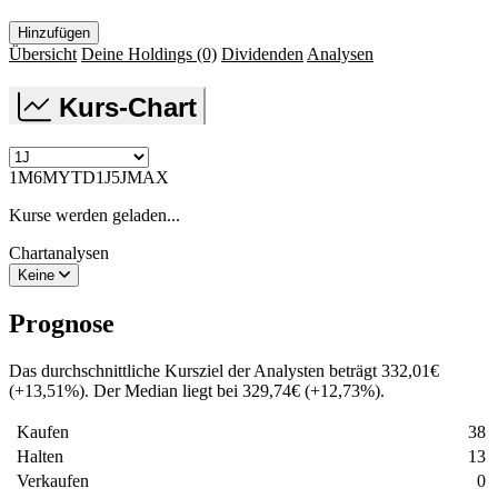
Hinzufügen
Übersicht
Deine Holdings
(0)
Dividenden
Analysen
Kurs-Chart
1M
6M
YTD
1J
5J
MAX
Kurse werden geladen...
Chartanalysen
Keine
Prognose
Das durchschnittliche Kursziel der Analysten beträgt
332,01
€
(
+
13,51
%
)
. Der Median liegt bei
329,74
€
(
+
12,73
%
)
.
Kaufen
38
Halten
13
Verkaufen
0