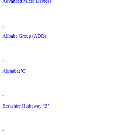
Advanced Micro Devices
-
Alibaba Group (ADR)
-
Alphabet 'C'
-
Berkshire Hathaway ‘B’
-