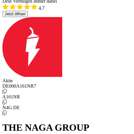
Dein Vermögen immer dabei
4,7
Jetzt öffnen
Aktie
DE000A161NR7
A161NR
N4G.DE
THE NAGA GROUP