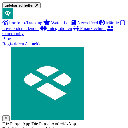
Sidebar schließen
Portfolio-Tracking
Watchlists
News Feed
Märkte
Dividendenkalender
Integrationen
Finanzrechner
Community
Blog
Registrieren
Anmelden
Die Parqet App
Die Parqet Android-App