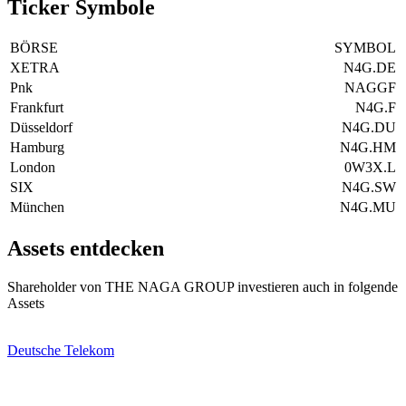
Ticker Symbole
BÖRSE
SYMBOL
XETRA
N4G.DE
Pnk
NAGGF
Frankfurt
N4G.F
Düsseldorf
N4G.DU
Hamburg
N4G.HM
London
0W3X.L
SIX
N4G.SW
München
N4G.MU
Assets entdecken
Shareholder von THE NAGA GROUP investieren auch in folgende
Assets
Deutsche Telekom