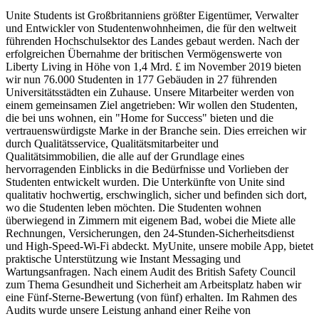
Unite Students ist Großbritanniens größter Eigentümer, Verwalter
und Entwickler von Studentenwohnheimen, die für den weltweit
führenden Hochschulsektor des Landes gebaut werden. Nach der
erfolgreichen Übernahme der britischen Vermögenswerte von
Liberty Living in Höhe von 1,4 Mrd. £ im November 2019 bieten
wir nun 76.000 Studenten in 177 Gebäuden in 27 führenden
Universitätsstädten ein Zuhause. Unsere Mitarbeiter werden von
einem gemeinsamen Ziel angetrieben: Wir wollen den Studenten,
die bei uns wohnen, ein "Home for Success" bieten und die
vertrauenswürdigste Marke in der Branche sein. Dies erreichen wir
durch Qualitätsservice, Qualitätsmitarbeiter und
Qualitätsimmobilien, die alle auf der Grundlage eines
hervorragenden Einblicks in die Bedürfnisse und Vorlieben der
Studenten entwickelt wurden. Die Unterkünfte von Unite sind
qualitativ hochwertig, erschwinglich, sicher und befinden sich dort,
wo die Studenten leben möchten. Die Studenten wohnen
überwiegend in Zimmern mit eigenem Bad, wobei die Miete alle
Rechnungen, Versicherungen, den 24-Stunden-Sicherheitsdienst
und High-Speed-Wi-Fi abdeckt. MyUnite, unsere mobile App, bietet
praktische Unterstützung wie Instant Messaging und
Wartungsanfragen. Nach einem Audit des British Safety Council
zum Thema Gesundheit und Sicherheit am Arbeitsplatz haben wir
eine Fünf-Sterne-Bewertung (von fünf) erhalten. Im Rahmen des
Audits wurde unsere Leistung anhand einer Reihe von