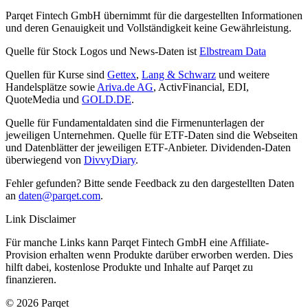
Parqet Fintech GmbH übernimmt für die dargestellten Informationen
und deren Genauigkeit und Vollständigkeit keine Gewährleistung.
Quelle für Stock Logos und News-Daten ist
Elbstream Data
Quellen für Kurse sind
Gettex
,
Lang & Schwarz
und weitere
Handelsplätze sowie
Ariva.de AG
, ActivFinancial, EDI,
QuoteMedia und
GOLD.DE
.
Quelle für Fundamentaldaten sind die Firmenunterlagen der
jeweiligen Unternehmen. Quelle für ETF-Daten sind die Webseiten
und Datenblätter der jeweiligen ETF-Anbieter. Dividenden-Daten
überwiegend von
DivvyDiary
.
Fehler gefunden? Bitte sende Feedback zu den dargestellten Daten
an
daten@parqet.com
.
Link Disclaimer
Für manche Links kann Parqet Fintech GmbH eine Affiliate-
Provision erhalten wenn Produkte darüber erworben werden. Dies
hilft dabei, kostenlose Produkte und Inhalte auf Parqet zu
finanzieren.
© 2026 Parqet