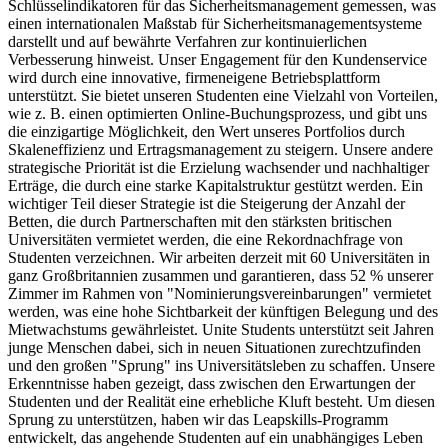
Schlüsselindikatoren für das Sicherheitsmanagement gemessen, was
einen internationalen Maßstab für Sicherheitsmanagementsysteme
darstellt und auf bewährte Verfahren zur kontinuierlichen
Verbesserung hinweist. Unser Engagement für den Kundenservice
wird durch eine innovative, firmeneigene Betriebsplattform
unterstützt. Sie bietet unseren Studenten eine Vielzahl von Vorteilen,
wie z. B. einen optimierten Online-Buchungsprozess, und gibt uns
die einzigartige Möglichkeit, den Wert unseres Portfolios durch
Skaleneffizienz und Ertragsmanagement zu steigern. Unsere andere
strategische Priorität ist die Erzielung wachsender und nachhaltiger
Erträge, die durch eine starke Kapitalstruktur gestützt werden. Ein
wichtiger Teil dieser Strategie ist die Steigerung der Anzahl der
Betten, die durch Partnerschaften mit den stärksten britischen
Universitäten vermietet werden, die eine Rekordnachfrage von
Studenten verzeichnen. Wir arbeiten derzeit mit 60 Universitäten in
ganz Großbritannien zusammen und garantieren, dass 52 % unserer
Zimmer im Rahmen von "Nominierungsvereinbarungen" vermietet
werden, was eine hohe Sichtbarkeit der künftigen Belegung und des
Mietwachstums gewährleistet. Unite Students unterstützt seit Jahren
junge Menschen dabei, sich in neuen Situationen zurechtzufinden
und den großen "Sprung" ins Universitätsleben zu schaffen. Unsere
Erkenntnisse haben gezeigt, dass zwischen den Erwartungen der
Studenten und der Realität eine erhebliche Kluft besteht. Um diesen
Sprung zu unterstützen, haben wir das Leapskills-Programm
entwickelt, das angehende Studenten auf ein unabhängiges Leben