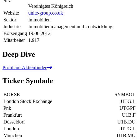
Sitz
Vereinigtes Königreich
Website
unite-group.co.uk
Sektor
Immobilien
Industrie
Immobilienmanagement und - entwicklung
Börsengang
19.06.2012
Mitarbeiter
1.917
Deep Dive
Profil auf Aktienfinder
Ticker Symbole
BÖRSE
SYMBOL
London Stock Exchange
UTG.L
Pnk
UTGPF
Frankfurt
U1B.F
Düsseldorf
U1B.DU
London
UTG.L
München
U1B.MU