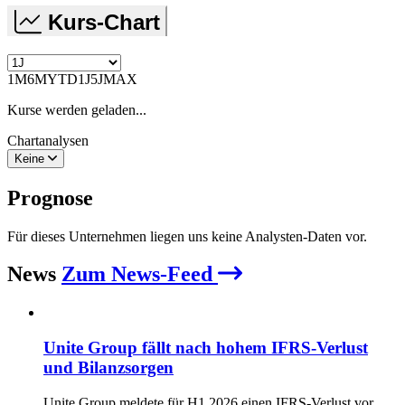
Kurs-Chart
1M
6M
YTD
1J
5J
MAX
Kurse werden geladen...
Chartanalysen
Keine
Prognose
Für dieses Unternehmen liegen uns keine Analysten-Daten vor.
News
Zum News-Feed
Unite Group fällt nach hohem IFRS‑Verlust
und Bilanzsorgen
Unite Group meldete für H1 2026 einen IFRS‑Verlust vor