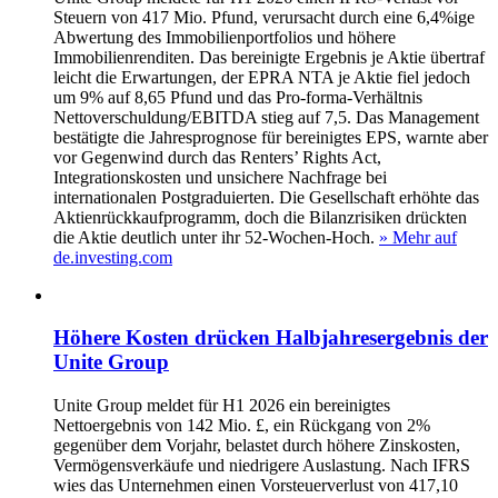
Steuern von 417 Mio. Pfund, verursacht durch eine 6,4%ige
Abwertung des Immobilienportfolios und höhere
Immobilienrenditen. Das bereinigte Ergebnis je Aktie übertraf
leicht die Erwartungen, der EPRA NTA je Aktie fiel jedoch
um 9% auf 8,65 Pfund und das Pro‑forma‑Verhältnis
Nettoverschuldung/EBITDA stieg auf 7,5. Das Management
bestätigte die Jahresprognose für bereinigtes EPS, warnte aber
vor Gegenwind durch das Renters’ Rights Act,
Integrationskosten und unsichere Nachfrage bei
internationalen Postgraduierten. Die Gesellschaft erhöhte das
Aktienrückkaufprogramm, doch die Bilanzrisiken drückten
die Aktie deutlich unter ihr 52‑Wochen‑Hoch.
» Mehr auf
de.investing.com
Höhere Kosten drücken Halbjahresergebnis der
Unite Group
Unite Group meldet für H1 2026 ein bereinigtes
Nettoergebnis von 142 Mio. £, ein Rückgang von 2%
gegenüber dem Vorjahr, belastet durch höhere Zinskosten,
Vermögensverkäufe und niedrigere Auslastung. Nach IFRS
wies das Unternehmen einen Vorsteuerverlust von 417,10