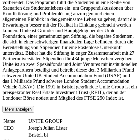
vorbereitet. Das Programm führt die Studenten in eine Reihe von
Szenarien des Studentenlebens ein, um Gruppendiskussionen über
Konfliktlösung und Problemlösung anzuregen und einen
allgemeinen Einblick in das gemeinsame Leben zu geben, damit die
Erwartungen besser mit der Realität in Einklang gebracht werden
können. Unite ist Gründer und Hauptgeldgeber der Unite
Foundation, einer gemeinnützigen Stiftung, die begabte Studenten,
die sich in einer schwierigen finanziellen Lage befinden, durch die
Bereitstellung von Stipendien für eine kostenlose Unterkunft
unterstützt. Bisher hat die Stiftung in enger Zusammenarbeit mit 27
Partneruniversitäten Stipendien für 434 junge Menschen vergeben.
Unite ist an zwei Spezialfonds und Joint Ventures mit institutionellen
Anlagepartnern beteiligt und betreibt diese: den 3 Milliarden Pfund
schweren Unite UK Student Accommodation Fund (USAF) und
das 1 Milliarde Pfund schwere London Student Accommodation
Vehicle (LSAV). Die 1991 in Bristol gegründete Unite Group ist ein
preisgekrönter Real Estate Investment Trust (REIT), der an der
Londoner Börse notiert und Mitglied des FTSE 250 Index ist.
Mehr anzeigen
Name
UNITE GROUP
CEO
Joseph Julian Lister
Bristol, bi