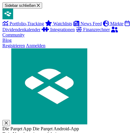
Sidebar schließen
Portfolio-Tracking
Watchlists
News Feed
Märkte
Dividendenkalender
Integrationen
Finanzrechner
Community
Blog
Registrieren
Anmelden
Die Parqet App
Die Parqet Android-App