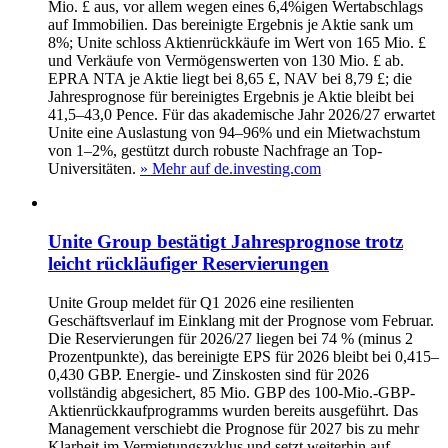
Mio. £ aus, vor allem wegen eines 6,4%igen Wertabschlags
auf Immobilien. Das bereinigte Ergebnis je Aktie sank um
8%; Unite schloss Aktienrückkäufe im Wert von 165 Mio. £
und Verkäufe von Vermögenswerten von 130 Mio. £ ab.
EPRA NTA je Aktie liegt bei 8,65 £, NAV bei 8,79 £; die
Jahresprognose für bereinigtes Ergebnis je Aktie bleibt bei
41,5–43,0 Pence. Für das akademische Jahr 2026/27 erwartet
Unite eine Auslastung von 94–96% und ein Mietwachstum
von 1–2%, gestützt durch robuste Nachfrage an Top-
Universitäten.
» Mehr auf de.investing.com
Unite Group bestätigt Jahresprognose trotz
leicht rückläufiger Reservierungen
Unite Group meldet für Q1 2026 eine resilienten
Geschäftsverlauf im Einklang mit der Prognose vom Februar.
Die Reservierungen für 2026/27 liegen bei 74 % (minus 2
Prozentpunkte), das bereinigte EPS für 2026 bleibt bei 0,415–
0,430 GBP. Energie- und Zinskosten sind für 2026
vollständig abgesichert, 85 Mio. GBP des 100-Mio.-GBP-
Aktienrückkaufprogramms wurden bereits ausgeführt. Das
Management verschiebt die Prognose für 2027 bis zu mehr
Klarheit im Vermietungszyklus und setzt weiterhin auf