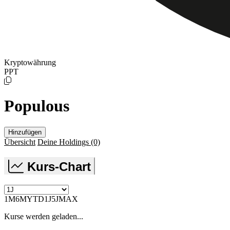
Kryptowährung
PPT
Populous
Hinzufügen
Übersicht
Deine Holdings
(0)
Kurs-Chart
1M
6M
YTD
1J
5J
MAX
Kurse werden geladen...