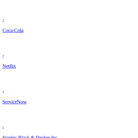
-
Coca-Cola
-
Netflix
-
ServiceNow
-
Stanley Black & Decker Inc.