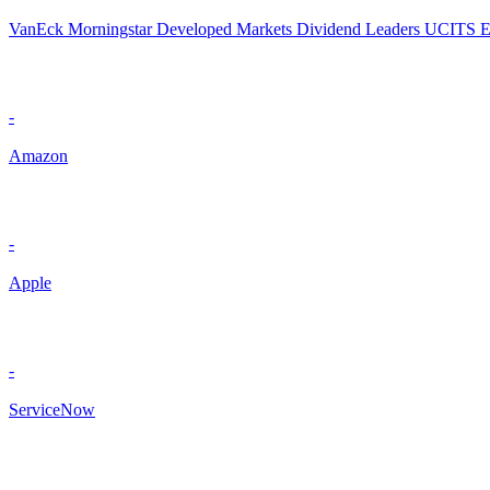
VanEck Morningstar Developed Markets Dividend Leaders UCITS 
-
Amazon
-
Apple
-
ServiceNow