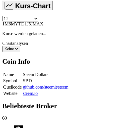
Kurs-Chart
1M
6M
YTD
1J
5J
MAX
Kurse werden geladen...
Chartanalysen
Keine
Coin Info
Name
Steem Dollars
Symbol
SBD
Quellcode
github.com/steemit/steem
Website
steem.io
Beliebteste Broker