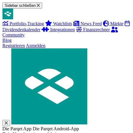
Sidebar schließen
Portfolio-Tracking
Watchlists
News Feed
Märkte
Dividendenkalender
Integrationen
Finanzrechner
Community
Blog
Registrieren
Anmelden
Die Parqet App
Die Parqet Android-App