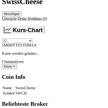
SwissCheese
Hinzufügen
Übersicht
Deine Holdings
(0)
Kurs-Chart
1M
6M
YTD
1J
5J
MAX
Kurse werden geladen...
Chartanalysen
Keine
Coin Info
Name
SwissCheese
Symbol
SWCH
Beliebteste Broker