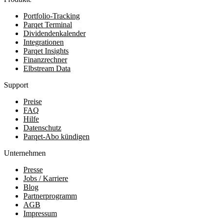
Portfolio-Tracking
Parqet Terminal
Dividendenkalender
Integrationen
Parqet Insights
Finanzrechner
Elbstream Data
Support
Preise
FAQ
Hilfe
Datenschutz
Parqet-Abo kündigen
Unternehmen
Presse
Jobs / Karriere
Blog
Partnerprogramm
AGB
Impressum