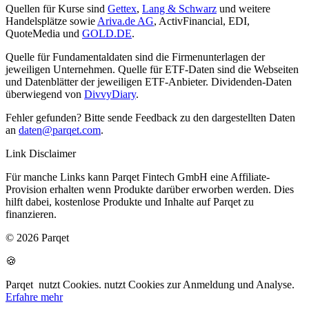
Quellen für Kurse sind
Gettex
,
Lang & Schwarz
und weitere
Handelsplätze sowie
Ariva.de AG
, ActivFinancial, EDI,
QuoteMedia und
GOLD.DE
.
Quelle für Fundamentaldaten sind die Firmenunterlagen der
jeweiligen Unternehmen. Quelle für ETF-Daten sind die Webseiten
und Datenblätter der jeweiligen ETF-Anbieter. Dividenden-Daten
überwiegend von
DivvyDiary
.
Fehler gefunden? Bitte sende Feedback zu den dargestellten Daten
an
daten@parqet.com
.
Link Disclaimer
Für manche Links kann Parqet Fintech GmbH eine Affiliate-
Provision erhalten wenn Produkte darüber erworben werden. Dies
hilft dabei, kostenlose Produkte und Inhalte auf Parqet zu
finanzieren.
© 2026 Parqet
🍪
Parqet
nutzt Cookies.
nutzt Cookies zur Anmeldung und Analyse.
Erfahre mehr