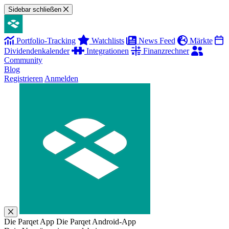
Sidebar schließen
Portfolio-Tracking
Watchlists
News Feed
Märkte
Dividendenkalender
Integrationen
Finanzrechner
Community
Blog
Registrieren
Anmelden
Die Parqet App
Die Parqet Android-App