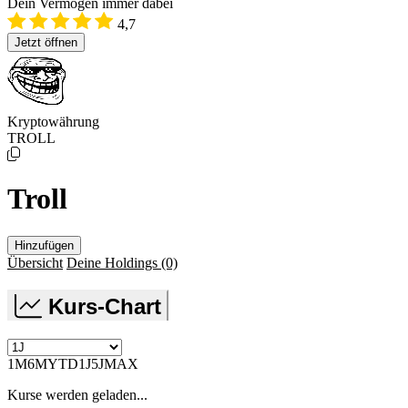
Dein Vermögen immer dabei
4,7
Jetzt öffnen
Kryptowährung
TROLL
Troll
Hinzufügen
Übersicht
Deine Holdings
(0)
Kurs-Chart
1M
6M
YTD
1J
5J
MAX
Kurse werden geladen...