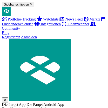
Sidebar schließen
Portfolio-Tracking
Watchlists
News Feed
Märkte
Dividendenkalender
Integrationen
Finanzrechner
Community
Blog
Registrieren
Anmelden
Die Parqet App
Die Parqet Android-App