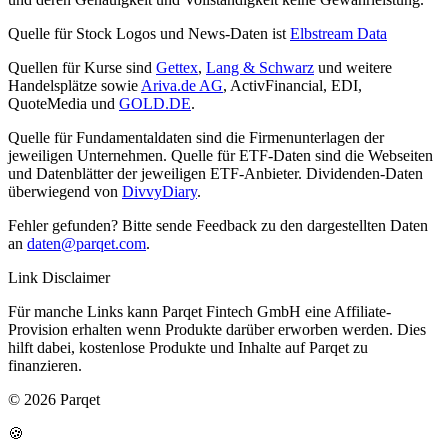
Quelle für Stock Logos und News-Daten ist
Elbstream Data
Quellen für Kurse sind
Gettex
,
Lang & Schwarz
und weitere
Handelsplätze sowie
Ariva.de AG
, ActivFinancial, EDI,
QuoteMedia und
GOLD.DE
.
Quelle für Fundamentaldaten sind die Firmenunterlagen der
jeweiligen Unternehmen. Quelle für ETF-Daten sind die Webseiten
und Datenblätter der jeweiligen ETF-Anbieter. Dividenden-Daten
überwiegend von
DivvyDiary
.
Fehler gefunden? Bitte sende Feedback zu den dargestellten Daten
an
daten@parqet.com
.
Link Disclaimer
Für manche Links kann Parqet Fintech GmbH eine Affiliate-
Provision erhalten wenn Produkte darüber erworben werden. Dies
hilft dabei, kostenlose Produkte und Inhalte auf Parqet zu
finanzieren.
© 2026 Parqet
🍪