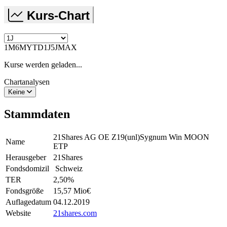
Kurs-Chart
1M
6M
YTD
1J
5J
MAX
Kurse werden geladen...
Chartanalysen
Keine
Stammdaten
21Shares AG OE Z19(unl)Sygnum Win MOON
Name
ETP
Herausgeber
21Shares
Fondsdomizil
Schweiz
TER
2,50
%
Fondsgröße
15,57 Mio
€
Auflagedatum
04.12.2019
Website
21shares.com