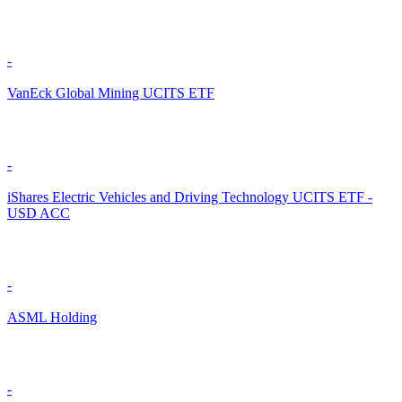
-
VanEck Global Mining UCITS ETF
-
iShares Electric Vehicles and Driving Technology UCITS ETF -
USD ACC
-
ASML Holding
-