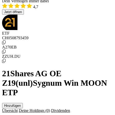
Dein Vermögen immer dabei
4,7
Jetzt öffnen
ETF
CH0508793459
A270EB
ZZUH.DU
21Shares AG OE
Z19(unl)Sygnum Win MOON
ETP
Hinzufügen
Übersicht
Deine Holdings
(0)
Dividenden