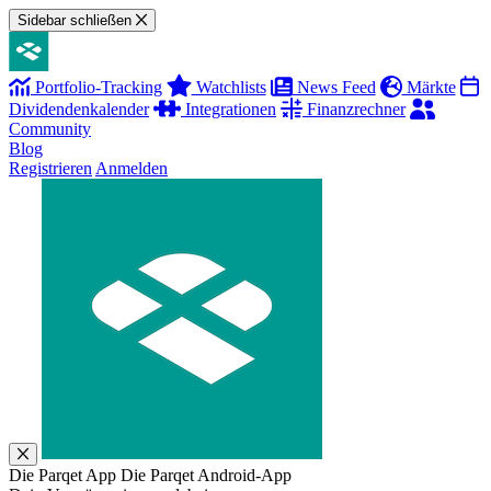
Sidebar schließen
Portfolio-Tracking
Watchlists
News Feed
Märkte
Dividendenkalender
Integrationen
Finanzrechner
Community
Blog
Registrieren
Anmelden
Die Parqet App
Die Parqet Android-App