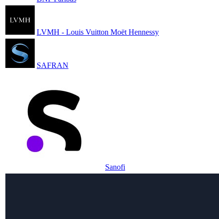
LVMH - Louis Vuitton Moët Hennessy
SAFRAN
Sanofi