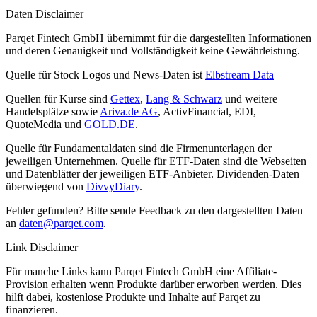
Daten Disclaimer
Parqet Fintech GmbH übernimmt für die dargestellten Informationen
und deren Genauigkeit und Vollständigkeit keine Gewährleistung.
Quelle für Stock Logos und News-Daten ist
Elbstream Data
Quellen für Kurse sind
Gettex
,
Lang & Schwarz
und weitere
Handelsplätze sowie
Ariva.de AG
, ActivFinancial, EDI,
QuoteMedia und
GOLD.DE
.
Quelle für Fundamentaldaten sind die Firmenunterlagen der
jeweiligen Unternehmen. Quelle für ETF-Daten sind die Webseiten
und Datenblätter der jeweiligen ETF-Anbieter. Dividenden-Daten
überwiegend von
DivvyDiary
.
Fehler gefunden? Bitte sende Feedback zu den dargestellten Daten
an
daten@parqet.com
.
Link Disclaimer
Für manche Links kann Parqet Fintech GmbH eine Affiliate-
Provision erhalten wenn Produkte darüber erworben werden. Dies
hilft dabei, kostenlose Produkte und Inhalte auf Parqet zu
finanzieren.