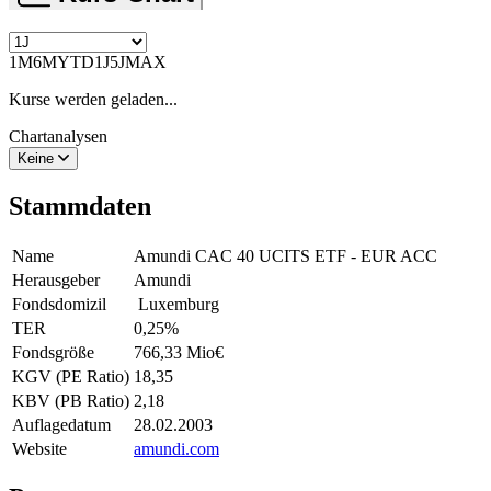
1M
6M
YTD
1J
5J
MAX
Kurse werden geladen...
Chartanalysen
Keine
Stammdaten
Name
Amundi CAC 40 UCITS ETF - EUR ACC
Herausgeber
Amundi
Fondsdomizil
Luxemburg
TER
0,25
%
Fondsgröße
766,33 Mio
€
KGV (PE Ratio)
18,35
KBV (PB Ratio)
2,18
Auflagedatum
28.02.2003
Website
amundi.com