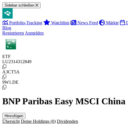
Sidebar schließen
Portfolio-Tracking
Watchlists
News Feed
Märkte
D
Blog
Registrieren
Anmelden
ETF
LU2314312849
A3CT5A
9W1.DE
BNP Paribas Easy MSCI China 
Hinzufügen
Übersicht
Deine Holdings
(0)
Dividenden