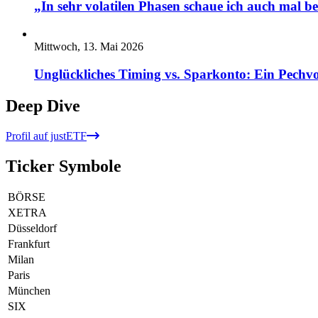
„In sehr volatilen Phasen schaue ich auch mal b
Mittwoch, 13. Mai 2026
Unglückliches Timing vs. Sparkonto: Ein Pechvo
Deep Dive
Profil auf justETF
Ticker Symbole
BÖRSE
XETRA
Düsseldorf
Frankfurt
Milan
Paris
München
SIX