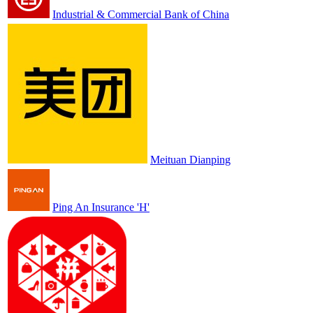
Industrial & Commercial Bank of China
Meituan Dianping
Ping An Insurance 'H'