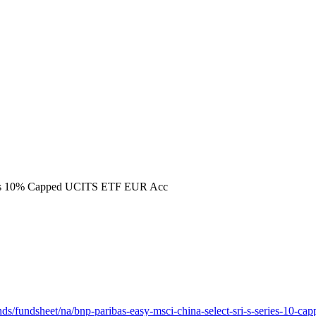
ries 10% Capped UCITS ETF EUR Acc
nds/fundsheet/na/bnp-paribas-easy-msci-china-select-sri-s-series-10-c