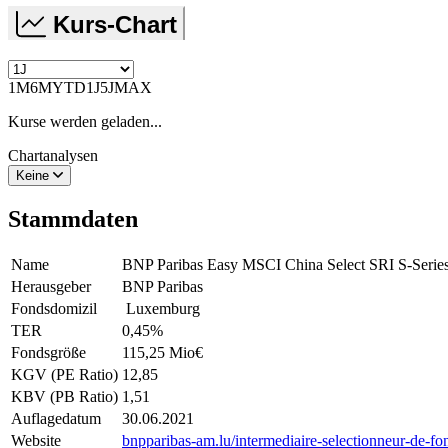
Kurs-Chart
1M
6M
YTD
1J
5J
MAX
Kurse werden geladen...
Chartanalysen
Keine
Stammdaten
Name
BNP Paribas Easy MSCI China Select SRI S-Se
Herausgeber
BNP Paribas
Fondsdomizil
Luxemburg
TER
0,45
%
Fondsgröße
115,25 Mio
€
KGV (PE Ratio)
12,85
KBV (PB Ratio)
1,51
Auflagedatum
30.06.2021
Website
bnpparibas-am.lu/intermediaire-selectionneur-de-fo