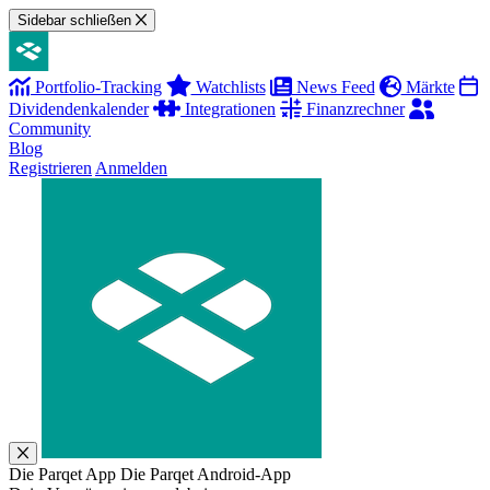
Sidebar schließen
Portfolio-Tracking
Watchlists
News Feed
Märkte
Dividendenkalender
Integrationen
Finanzrechner
Community
Blog
Registrieren
Anmelden
Die Parqet App
Die Parqet Android-App