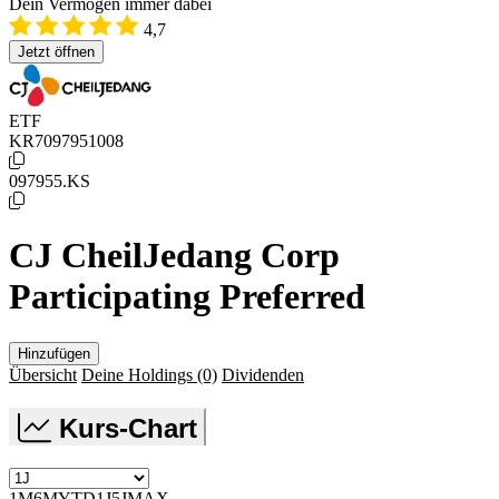
Dein Vermögen immer dabei
4,7
Jetzt öffnen
ETF
KR7097951008
097955.KS
CJ CheilJedang Corp
Participating Preferred
Hinzufügen
Übersicht
Deine Holdings
(0)
Dividenden
Kurs-Chart
1M
6M
YTD
1J
5J
MAX