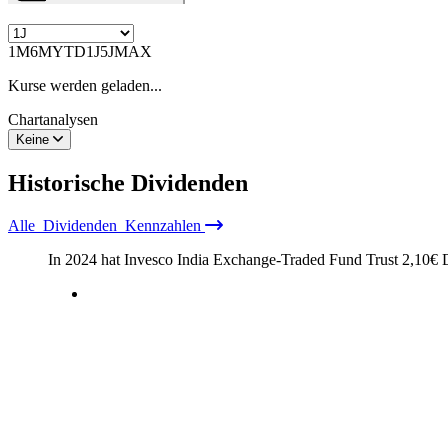
1M
6M
YTD
1J
5J
MAX
Kurse werden geladen...
Chartanalysen
Keine
Historische
Dividenden
Alle
Dividenden
Kennzahlen
In 2024 hat Invesco India Exchange-Traded Fund Trust
2,10
€
D