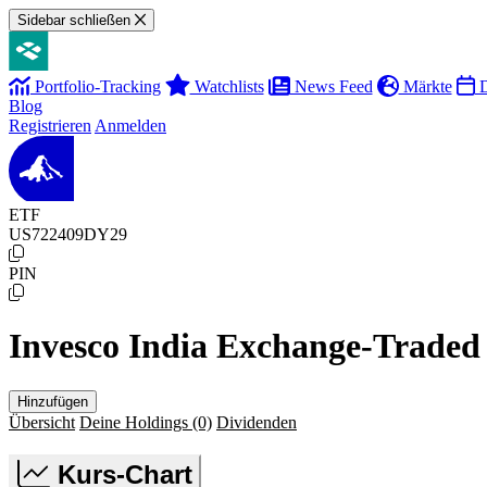
Sidebar schließen
Portfolio-Tracking
Watchlists
News Feed
Märkte
D
Blog
Registrieren
Anmelden
ETF
US722409DY29
PIN
Invesco India Exchange-Traded
Hinzufügen
Übersicht
Deine Holdings
(0)
Dividenden
Kurs-Chart