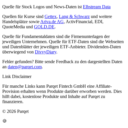
Quelle für Stock Logos und News-Daten ist
Elbstream Data
Quellen für Kurse sind
Gettex
,
Lang & Schwarz
und weitere
Handelsplätze sowie
Ariva.de AG
, ActivFinancial, EDI,
QuoteMedia und
GOLD.DE
.
Quelle für Fundamentaldaten sind die Firmenunterlagen der
jeweiligen Unternehmen. Quelle für ETF-Daten sind die Webseiten
und Datenblätter der jeweiligen ETF-Anbieter. Dividenden-Daten
überwiegend von
DivvyDiary
.
Fehler gefunden? Bitte sende Feedback zu den dargestellten Daten
an
daten@parqet.com
.
Link Disclaimer
Für manche Links kann Parqet Fintech GmbH eine Affiliate-
Provision erhalten wenn Produkte darüber erworben werden. Dies
hilft dabei, kostenlose Produkte und Inhalte auf Parqet zu
finanzieren.
© 2026 Parqet
🍪