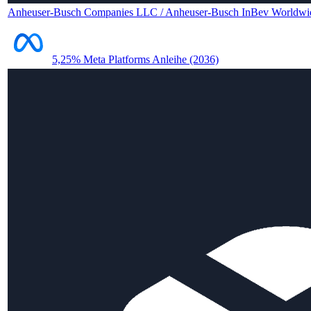
Anheuser-Busch Companies LLC / Anheuser-Busch InBev Worldwi
5,25% Meta Platforms Anleihe (2036)