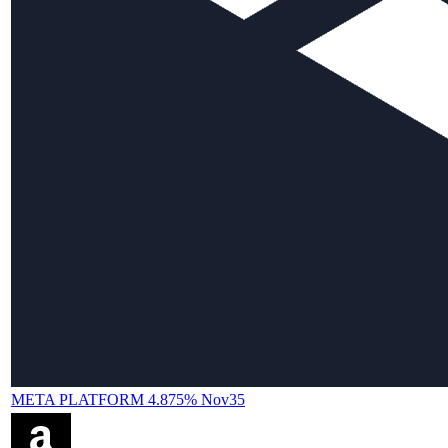
META PLATFORM 4.875% Nov35