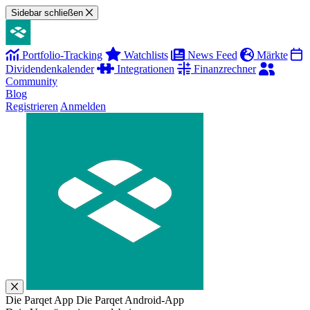
Sidebar schließen
Portfolio-Tracking
Watchlists
News Feed
Märkte
Dividendenkalender
Integrationen
Finanzrechner
Community
Blog
Registrieren
Anmelden
Die Parqet App
Die Parqet Android-App