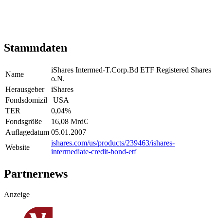
Stammdaten
iShares Intermed-T.Corp.Bd ETF Registered Shares
Name
o.N.
Herausgeber
iShares
Fondsdomizil
USA
TER
0,04
%
Fondsgröße
16,08 Mrd
€
Auflagedatum
05.01.2007
ishares.com/us/products/239463/ishares-
Website
intermediate-credit-bond-etf
Partnernews
Anzeige