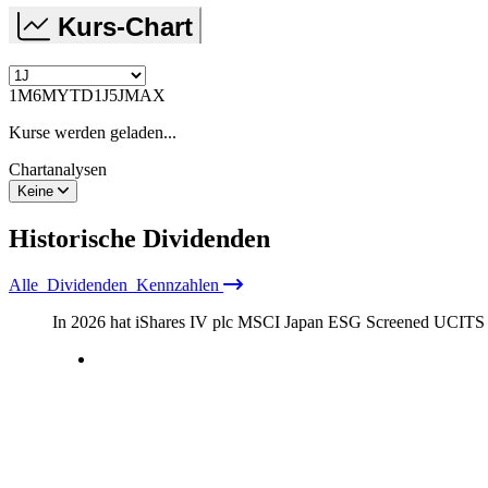
Kurs-Chart
1M
6M
YTD
1J
5J
MAX
Kurse werden geladen...
Chartanalysen
Keine
Historische
Dividenden
Alle
Dividenden
Kennzahlen
In 2026 hat iShares IV plc MSCI Japan ESG Screened UCITS