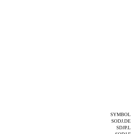
SYMBOL
SODJ.DE
SDJP.L