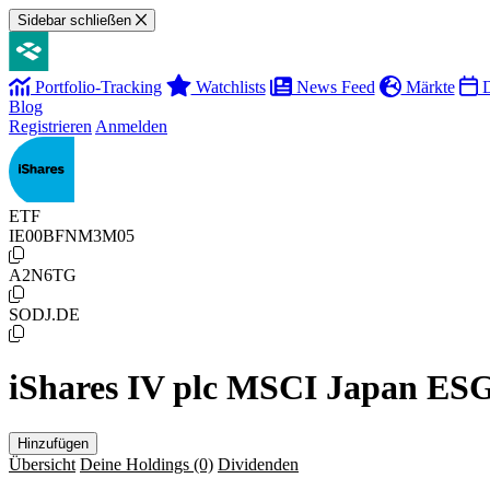
Sidebar schließen
Portfolio-Tracking
Watchlists
News Feed
Märkte
D
Blog
Registrieren
Anmelden
ETF
IE00BFNM3M05
A2N6TG
SODJ.DE
iShares IV plc MSCI Japan ES
Hinzufügen
Übersicht
Deine Holdings
(0)
Dividenden