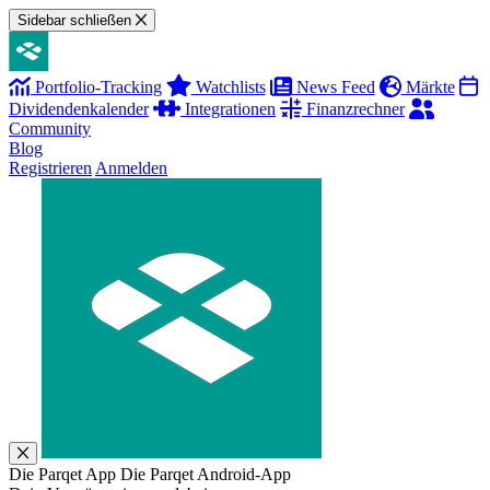
Sidebar schließen
Portfolio-Tracking
Watchlists
News Feed
Märkte
Dividendenkalender
Integrationen
Finanzrechner
Community
Blog
Registrieren
Anmelden
Die Parqet App
Die Parqet Android-App