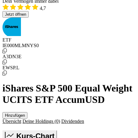
Dein Vermögen immer dabei
4,7
Jetzt öffnen
ETF
IE000MLMNYS0
A3DN3E
EWSP.L
iShares S&P 500 Equal Weight
UCITS ETF AccumUSD
Hinzufügen
Übersicht
Deine Holdings
(0)
Dividenden
Kurs-Chart