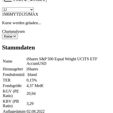
1M
6M
YTD
1J
5J
MAX
Kurse werden geladen...
Chartanalysen
Keine
Stammdaten
iShares S&P 500 Equal Weight UCITS ETF
Name
AccumUSD
Herausgeber
iShares
Fondsdomizil
Irland
TER
0,15
%
Fondsgröße
4,37 Mrd
€
KGV (PE
20,94
Ratio)
KBV (PB
3,29
Ratio)
Auflagedatum
02.08.2022