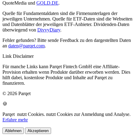
QuoteMedia und
GOLD.DE
.
Quelle für Fundamentaldaten sind die Firmenunterlagen der
jeweiligen Unternehmen. Quelle für ETF-Daten sind die Webseiten
und Datenblätter der jeweiligen ETF-Anbieter. Dividenden-Daten
überwiegend von
DivvyDiary
.
Fehler gefunden? Bitte sende Feedback zu den dargestellten Daten
an
daten@parqet.com
.
Link Disclaimer
Für manche Links kann Parqet Fintech GmbH eine Affiliate-
Provision erhalten wenn Produkte darüber erworben werden. Dies
hilft dabei, kostenlose Produkte und Inhalte auf Parqet zu
finanzieren.
© 2026 Parqet
🍪
Parqet
nutzt Cookies.
nutzt Cookies zur Anmeldung und Analyse.
Erfahre mehr
Ablehnen
Akzeptieren