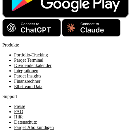
Produkte
Portfolio-Tracking
Parqet Terminal
Dividendenkalender
Integrationen
Parqet Insights
Finanzrechner
Elbstream Data
Support
Preise
FAQ
Hilfe
Datenschutz
Parqet-Abo kündigen