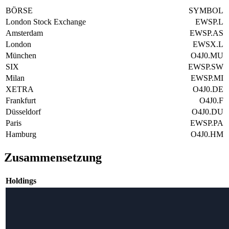
BÖRSE
SYMBOL
London Stock Exchange
EWSP.L
Amsterdam
EWSP.AS
London
EWSX.L
München
O4J0.MU
SIX
EWSP.SW
Milan
EWSP.MI
XETRA
O4J0.DE
Frankfurt
O4J0.F
Düsseldorf
O4J0.DU
Paris
EWSP.PA
Hamburg
O4J0.HM
Zusammensetzung
Holdings