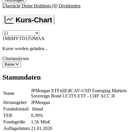
Hinzufügen
Übersicht
Deine Holdings
(0)
Dividenden
Kurs-Chart
1M
6M
YTD
1J
5J
MAX
Kurse werden geladen...
Chartanalysen
Keine
Stammdaten
JPMorgan ETFs(IE)ICAV-USD Emerging Markets
Name
Sovereign Bond UCITS ETF - CHF ACC H
Herausgeber
JPMorgan
Fondsdomizil
Irland
TER
0,39
%
Fondsgröße
1,56 Mio
€
Auflagedatum
21.01.2020