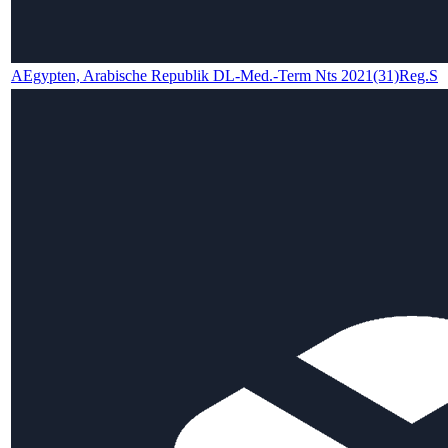
AEgypten, Arabische Republik DL-Med.-Term Nts 2021(31)Reg.S