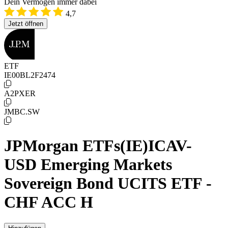
Dein Vermögen immer dabei
4,7
Jetzt öffnen
ETF
IE00BL2F2474
A2PXER
JMBC.SW
JPMorgan ETFs(IE)ICAV-
USD Emerging Markets
Sovereign Bond UCITS ETF -
CHF ACC H