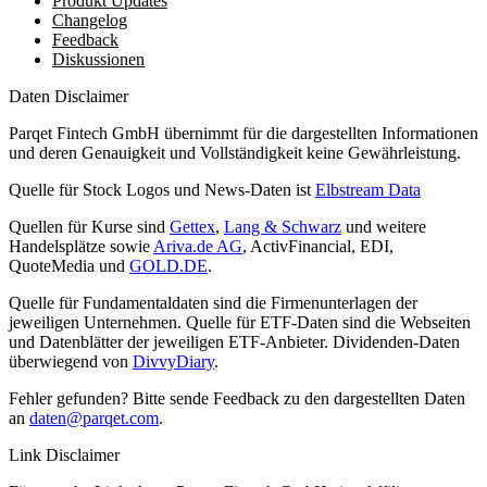
Produkt Updates
Changelog
Feedback
Diskussionen
Daten Disclaimer
Parqet Fintech GmbH übernimmt für die dargestellten Informationen
und deren Genauigkeit und Vollständigkeit keine Gewährleistung.
Quelle für Stock Logos und News-Daten ist
Elbstream Data
Quellen für Kurse sind
Gettex
,
Lang & Schwarz
und weitere
Handelsplätze sowie
Ariva.de AG
, ActivFinancial, EDI,
QuoteMedia und
GOLD.DE
.
Quelle für Fundamentaldaten sind die Firmenunterlagen der
jeweiligen Unternehmen. Quelle für ETF-Daten sind die Webseiten
und Datenblätter der jeweiligen ETF-Anbieter. Dividenden-Daten
überwiegend von
DivvyDiary
.
Fehler gefunden? Bitte sende Feedback zu den dargestellten Daten
an
daten@parqet.com
.
Link Disclaimer