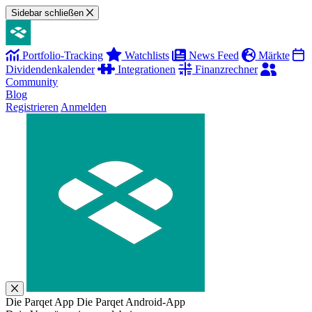
Sidebar schließen
Portfolio-Tracking
Watchlists
News Feed
Märkte
Dividendenkalender
Integrationen
Finanzrechner
Community
Blog
Registrieren
Anmelden
Die Parqet App
Die Parqet Android-App