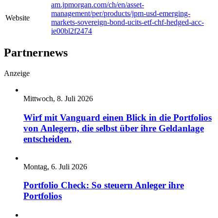
am.jpmorgan.com/ch/en/asset-
management/per/products/jpm-usd-emerging-
Website
markets-sovereign-bond-ucits-etf-chf-hedged-acc-
ie00bl2f2474
Partnernews
Anzeige
Mittwoch, 8. Juli 2026
Wirf mit Vanguard einen Blick in die Portfolios
von Anlegern, die selbst über ihre Geldanlage
entscheiden.
Montag, 6. Juli 2026
Portfolio Check: So steuern Anleger ihre
Portfolios