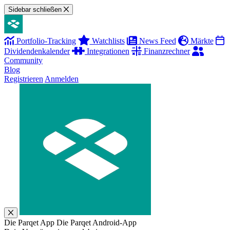
Sidebar schließen
Portfolio-Tracking
Watchlists
News Feed
Märkte
Dividendenkalender
Integrationen
Finanzrechner
Community
Blog
Registrieren
Anmelden
Die Parqet App
Die Parqet Android-App