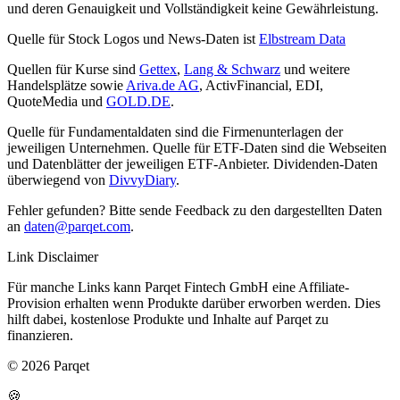
und deren Genauigkeit und Vollständigkeit keine Gewährleistung.
Quelle für Stock Logos und News-Daten ist
Elbstream Data
Quellen für Kurse sind
Gettex
,
Lang & Schwarz
und weitere
Handelsplätze sowie
Ariva.de AG
, ActivFinancial, EDI,
QuoteMedia und
GOLD.DE
.
Quelle für Fundamentaldaten sind die Firmenunterlagen der
jeweiligen Unternehmen. Quelle für ETF-Daten sind die Webseiten
und Datenblätter der jeweiligen ETF-Anbieter. Dividenden-Daten
überwiegend von
DivvyDiary
.
Fehler gefunden? Bitte sende Feedback zu den dargestellten Daten
an
daten@parqet.com
.
Link Disclaimer
Für manche Links kann Parqet Fintech GmbH eine Affiliate-
Provision erhalten wenn Produkte darüber erworben werden. Dies
hilft dabei, kostenlose Produkte und Inhalte auf Parqet zu
finanzieren.
© 2026 Parqet
🍪