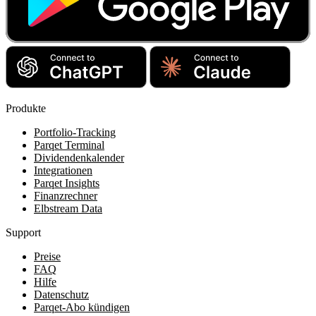
Produkte
Portfolio-Tracking
Parqet Terminal
Dividendenkalender
Integrationen
Parqet Insights
Finanzrechner
Elbstream Data
Support
Preise
FAQ
Hilfe
Datenschutz
Parqet-Abo kündigen