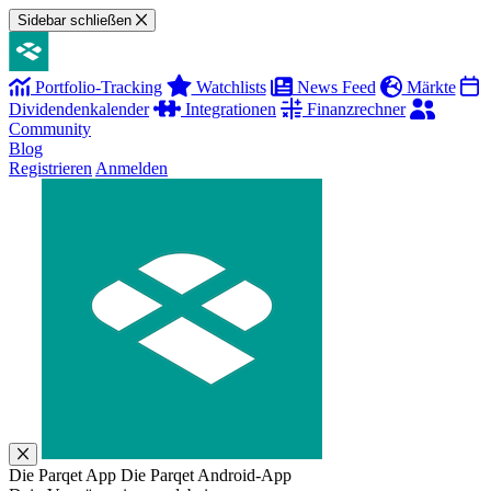
Sidebar schließen
Portfolio-Tracking
Watchlists
News Feed
Märkte
Dividendenkalender
Integrationen
Finanzrechner
Community
Blog
Registrieren
Anmelden
Die Parqet App
Die Parqet Android-App