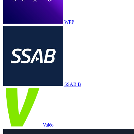
WPP
SSAB B
Valéo