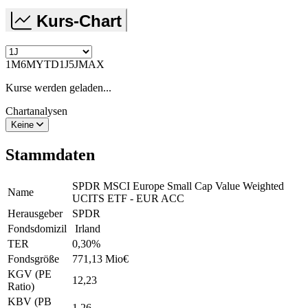
Kurs-Chart
1M
6M
YTD
1J
5J
MAX
Kurse werden geladen...
Chartanalysen
Keine
Stammdaten
SPDR MSCI Europe Small Cap Value Weighted
Name
UCITS ETF - EUR ACC
Herausgeber
SPDR
Fondsdomizil
Irland
TER
0,30
%
Fondsgröße
771,13 Mio
€
KGV (PE
12,23
Ratio)
KBV (PB
1,26