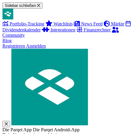
Sidebar schließen
Portfolio-Tracking
Watchlists
News Feed
Märkte
Dividendenkalender
Integrationen
Finanzrechner
Community
Blog
Registrieren
Anmelden
Die Parqet App
Die Parqet Android-App