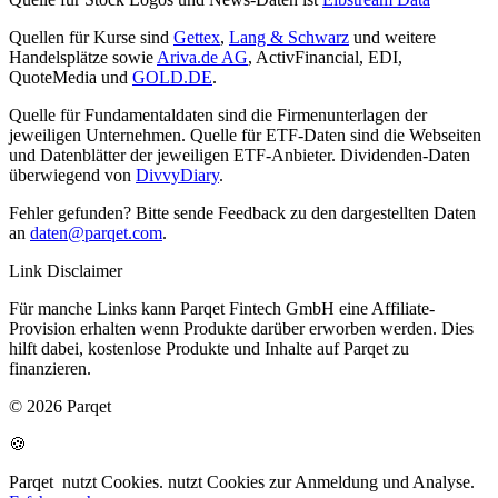
Quellen für Kurse sind
Gettex
,
Lang & Schwarz
und weitere
Handelsplätze sowie
Ariva.de AG
, ActivFinancial, EDI,
QuoteMedia und
GOLD.DE
.
Quelle für Fundamentaldaten sind die Firmenunterlagen der
jeweiligen Unternehmen. Quelle für ETF-Daten sind die Webseiten
und Datenblätter der jeweiligen ETF-Anbieter. Dividenden-Daten
überwiegend von
DivvyDiary
.
Fehler gefunden? Bitte sende Feedback zu den dargestellten Daten
an
daten@parqet.com
.
Link Disclaimer
Für manche Links kann Parqet Fintech GmbH eine Affiliate-
Provision erhalten wenn Produkte darüber erworben werden. Dies
hilft dabei, kostenlose Produkte und Inhalte auf Parqet zu
finanzieren.
© 2026 Parqet
🍪
Parqet
nutzt Cookies.
nutzt Cookies zur Anmeldung und Analyse.