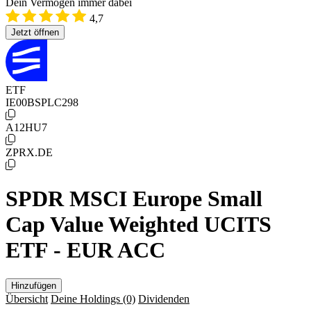
Dein Vermögen immer dabei
4,7
Jetzt öffnen
ETF
IE00BSPLC298
A12HU7
ZPRX.DE
SPDR MSCI Europe Small
Cap Value Weighted UCITS
ETF - EUR ACC
Hinzufügen
Übersicht
Deine Holdings
(0)
Dividenden