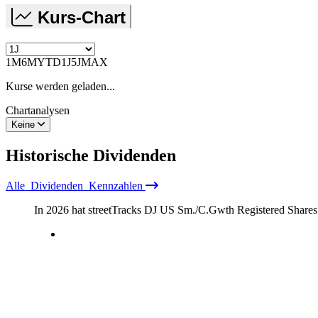
Kurs-Chart
1M
6M
YTD
1J
5J
MAX
Kurse werden geladen...
Chartanalysen
Keine
Historische
Dividenden
Alle
Dividenden
Kennzahlen
In 2026 hat streetTracks DJ US Sm./C.Gwth Registered Shares 