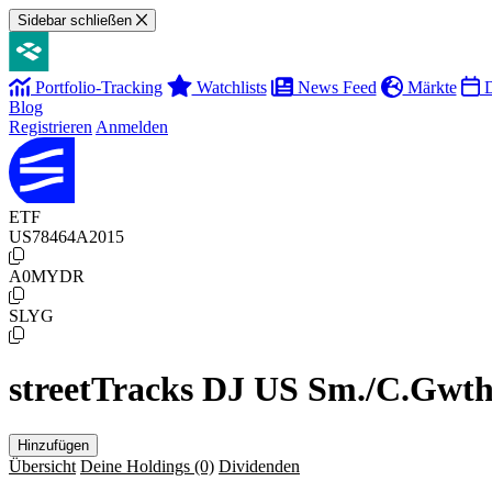
Sidebar schließen
Portfolio-Tracking
Watchlists
News Feed
Märkte
D
Blog
Registrieren
Anmelden
ETF
US78464A2015
A0MYDR
SLYG
streetTracks DJ US Sm./C.Gwth 
Hinzufügen
Übersicht
Deine Holdings
(0)
Dividenden