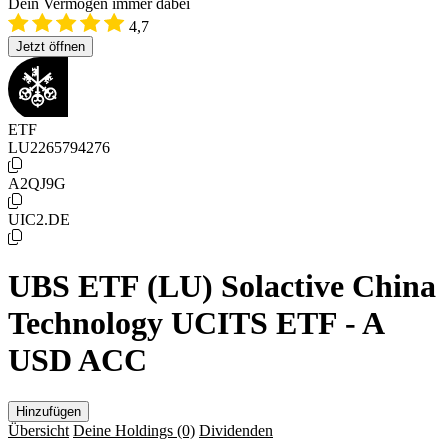
Dein Vermögen immer dabei
4,7
Jetzt öffnen
ETF
LU2265794276
A2QJ9G
UIC2.DE
UBS ETF (LU) Solactive China
Technology UCITS ETF - A
USD ACC
Hinzufügen
Übersicht
Deine Holdings
(0)
Dividenden