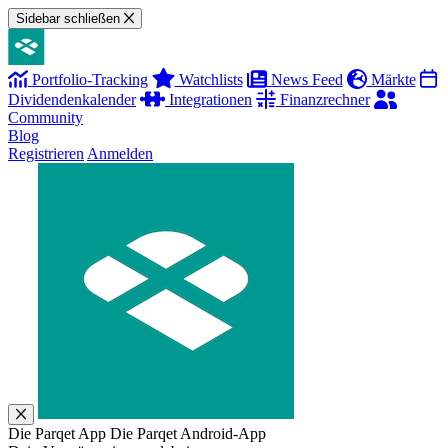
Sidebar schließen
Portfolio-Tracking
Watchlists
News Feed
Märkte
Dividendenkalender
Integrationen
Finanzrechner
Community
Blog
Registrieren
Anmelden
Die Parqet App
Die Parqet Android-App