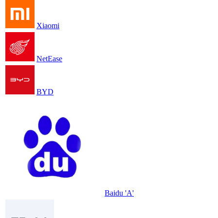
Xiaomi
NetEase
BYD
Baidu 'A'