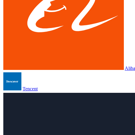
Alib
Tencent