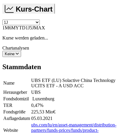
Kurs-Chart
1M
6M
YTD
1J
5J
MAX
Kurse werden geladen...
Chartanalysen
Keine
Stammdaten
UBS ETF (LU) Solactive China Technology
Name
UCITS ETF - A USD ACC
Herausgeber
UBS
Fondsdomizil
Luxemburg
TER
0,47
%
Fondsgröße
225,53 Mio
€
Auflagedatum
05.03.2021
ubs.com/lu/en/asset-management/distribution-
Website
partners/funds-prices/funds/product-