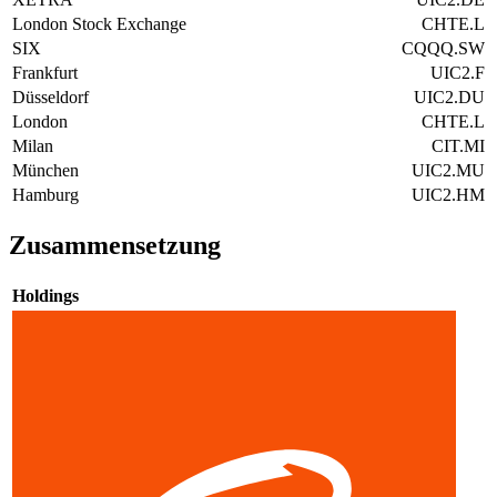
London Stock Exchange
CHTE.L
SIX
CQQQ.SW
Frankfurt
UIC2.F
Düsseldorf
UIC2.DU
London
CHTE.L
Milan
CIT.MI
München
UIC2.MU
Hamburg
UIC2.HM
Zusammensetzung
Holdings