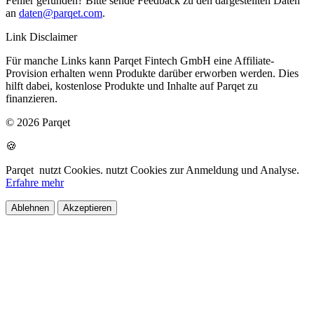
Fehler gefunden? Bitte sende Feedback zu den dargestellten Daten
an
daten@parqet.com
.
Link Disclaimer
Für manche Links kann Parqet Fintech GmbH eine Affiliate-
Provision erhalten wenn Produkte darüber erworben werden. Dies
hilft dabei, kostenlose Produkte und Inhalte auf Parqet zu
finanzieren.
© 2026 Parqet
🍪
Parqet
nutzt Cookies.
nutzt Cookies zur Anmeldung und Analyse.
Erfahre mehr
Ablehnen
Akzeptieren