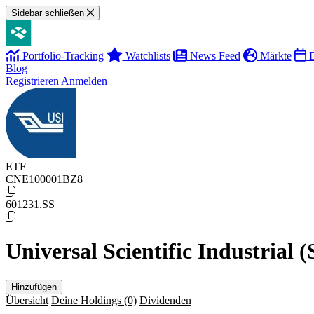
Sidebar schließen
Portfolio-Tracking
Watchlists
News Feed
Märkte
D
Blog
Registrieren
Anmelden
ETF
CNE100001BZ8
601231.SS
Universal Scientific Industrial
Hinzufügen
Übersicht
Deine Holdings
(0)
Dividenden