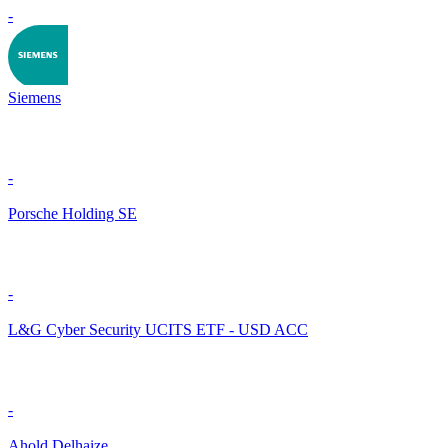
-
Siemens
-
Porsche Holding SE
-
L&G Cyber Security UCITS ETF - USD ACC
-
Ahold Delhaize