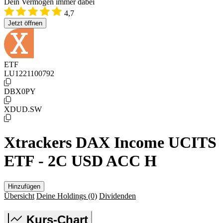
Dein Vermögen immer dabei
4,7
Jetzt öffnen
ETF
LU1221100792
DBX0PY
XDUD.SW
Xtrackers DAX Income UCITS
ETF - 2C USD ACC H
Hinzufügen
Übersicht
Deine Holdings
(0)
Dividenden
Kurs-Chart