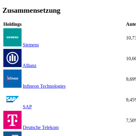
Zusammensetzung
Holdings
Ante
10,7
Siemens
10,6
Allianz
9,69
Infineon Technologies
9,45
SAP
7,50
Deutsche Telekom