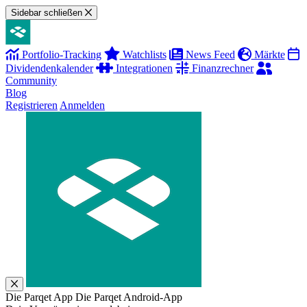
Sidebar schließen
Portfolio-Tracking
Watchlists
News Feed
Märkte
Dividendenkalender
Integrationen
Finanzrechner
Community
Blog
Registrieren
Anmelden
Die Parqet App
Die Parqet Android-App