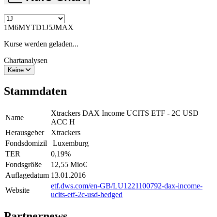
1M
6M
YTD
1J
5J
MAX
Kurse werden geladen...
Chartanalysen
Keine
Stammdaten
Xtrackers DAX Income UCITS ETF - 2C USD
Name
ACC H
Herausgeber
Xtrackers
Fondsdomizil
Luxemburg
TER
0,19
%
Fondsgröße
12,55 Mio
€
Auflagedatum
13.01.2016
etf.dws.com/en-GB/LU1221100792-dax-income-
Website
ucits-etf-2c-usd-hedged
Partnernews