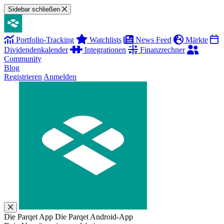
Sidebar schließen
Portfolio-Tracking
Watchlists
News Feed
Märkte
Dividendenkalender
Integrationen
Finanzrechner
Community
Blog
Registrieren
Anmelden
Die Parqet App
Die Parqet Android-App