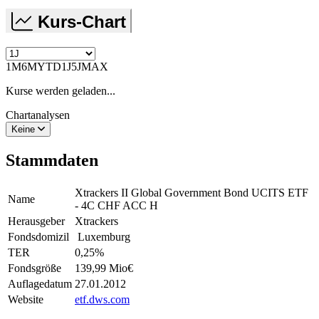
Kurs-Chart
1M
6M
YTD
1J
5J
MAX
Kurse werden geladen...
Chartanalysen
Keine
Stammdaten
Xtrackers II Global Government Bond UCITS ETF
Name
- 4C CHF ACC H
Herausgeber
Xtrackers
Fondsdomizil
Luxemburg
TER
0,25
%
Fondsgröße
139,99 Mio
€
Auflagedatum
27.01.2012
Website
etf.dws.com