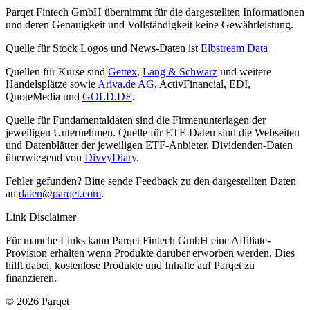
Parqet Fintech GmbH übernimmt für die dargestellten Informationen
und deren Genauigkeit und Vollständigkeit keine Gewährleistung.
Quelle für Stock Logos und News-Daten ist
Elbstream Data
Quellen für Kurse sind
Gettex
,
Lang & Schwarz
und weitere
Handelsplätze sowie
Ariva.de AG
, ActivFinancial, EDI,
QuoteMedia und
GOLD.DE
.
Quelle für Fundamentaldaten sind die Firmenunterlagen der
jeweiligen Unternehmen. Quelle für ETF-Daten sind die Webseiten
und Datenblätter der jeweiligen ETF-Anbieter. Dividenden-Daten
überwiegend von
DivvyDiary
.
Fehler gefunden? Bitte sende Feedback zu den dargestellten Daten
an
daten@parqet.com
.
Link Disclaimer
Für manche Links kann Parqet Fintech GmbH eine Affiliate-
Provision erhalten wenn Produkte darüber erworben werden. Dies
hilft dabei, kostenlose Produkte und Inhalte auf Parqet zu
finanzieren.
© 2026 Parqet