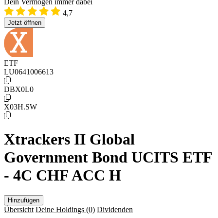
Dein Vermögen immer dabei
4,7
Jetzt öffnen
ETF
LU0641006613
DBX0L0
X03H.SW
Xtrackers II Global
Government Bond UCITS ETF
- 4C CHF ACC H
Hinzufügen
Übersicht
Deine Holdings
(0)
Dividenden