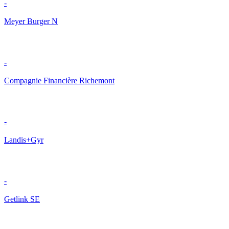
-
Meyer Burger N
-
Compagnie Financière Richemont
-
Landis+Gyr
-
Getlink SE