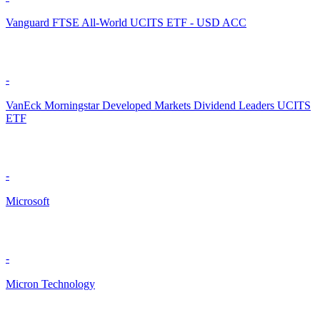
Vanguard FTSE All-World UCITS ETF - USD ACC
-
VanEck Morningstar Developed Markets Dividend Leaders UCITS
ETF
-
Microsoft
-
Micron Technology