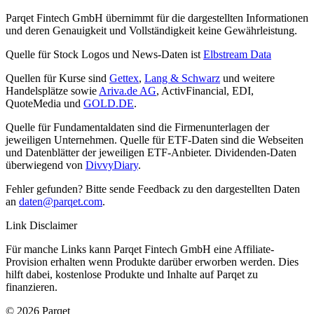
Parqet Fintech GmbH übernimmt für die dargestellten Informationen
und deren Genauigkeit und Vollständigkeit keine Gewährleistung.
Quelle für Stock Logos und News-Daten ist
Elbstream Data
Quellen für Kurse sind
Gettex
,
Lang & Schwarz
und weitere
Handelsplätze sowie
Ariva.de AG
, ActivFinancial, EDI,
QuoteMedia und
GOLD.DE
.
Quelle für Fundamentaldaten sind die Firmenunterlagen der
jeweiligen Unternehmen. Quelle für ETF-Daten sind die Webseiten
und Datenblätter der jeweiligen ETF-Anbieter. Dividenden-Daten
überwiegend von
DivvyDiary
.
Fehler gefunden? Bitte sende Feedback zu den dargestellten Daten
an
daten@parqet.com
.
Link Disclaimer
Für manche Links kann Parqet Fintech GmbH eine Affiliate-
Provision erhalten wenn Produkte darüber erworben werden. Dies
hilft dabei, kostenlose Produkte und Inhalte auf Parqet zu
finanzieren.
© 2026 Parqet