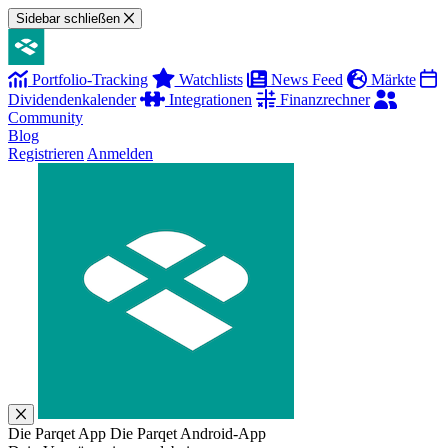
Sidebar schließen
Portfolio-Tracking
Watchlists
News Feed
Märkte
Dividendenkalender
Integrationen
Finanzrechner
Community
Blog
Registrieren
Anmelden
Die Parqet App
Die Parqet Android-App