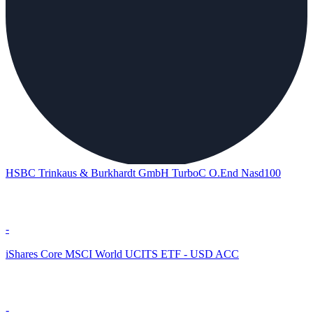
HSBC Trinkaus & Burkhardt GmbH TurboC O.End Nasd100
-
iShares Core MSCI World UCITS ETF - USD ACC
-