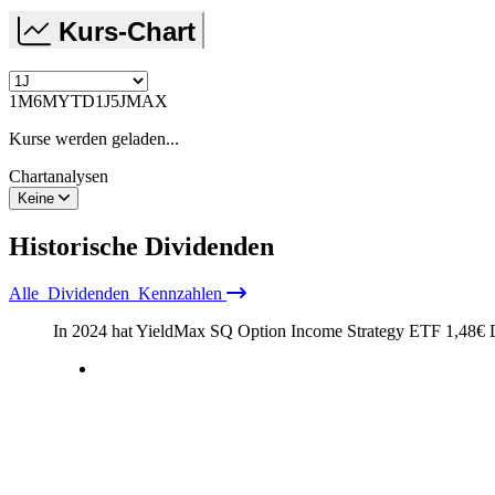
Kurs-Chart
1M
6M
YTD
1J
5J
MAX
Kurse werden geladen...
Chartanalysen
Keine
Historische
Dividenden
Alle
Dividenden
Kennzahlen
In 2024 hat YieldMax SQ Option Income Strategy ETF
1,48
€
D