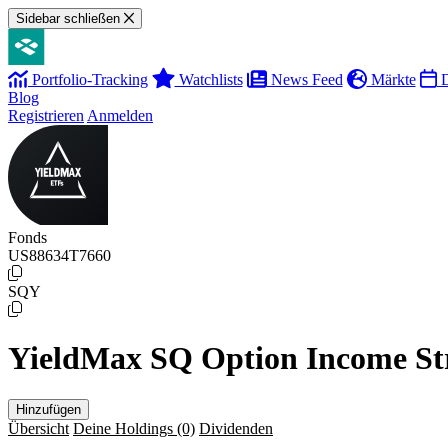
Sidebar schließen
Portfolio-Tracking
Watchlists
News Feed
Märkte
D
Blog
Registrieren
Anmelden
Fonds
US88634T7660
SQY
YieldMax SQ Option Income St
Hinzufügen
Übersicht
Deine Holdings
(0)
Dividenden