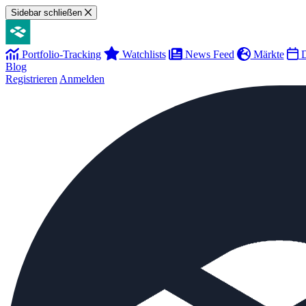
Sidebar schließen
Portfolio-Tracking
Watchlists
News Feed
Märkte
D
Blog
Registrieren
Anmelden