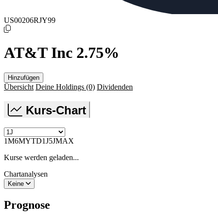
US00206RJY99
AT&T Inc 2.75%
Hinzufügen
Übersicht
Deine Holdings
(0)
Dividenden
Kurs-Chart
1M
6M
YTD
1J
5J
MAX
Kurse werden geladen...
Chartanalysen
Keine
Prognose