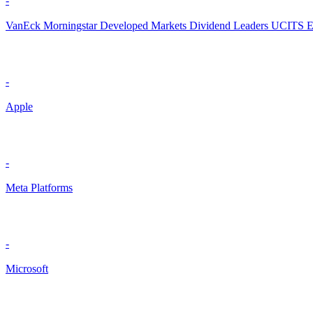
-
VanEck Morningstar Developed Markets Dividend Leaders UCITS 
-
Apple
-
Meta Platforms
-
Microsoft