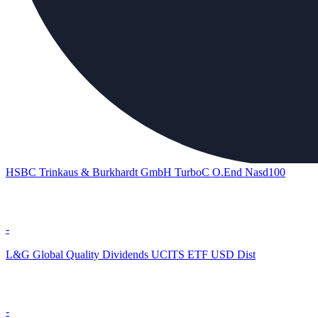
HSBC Trinkaus & Burkhardt GmbH TurboC O.End Nasd100
-
L&G Global Quality Dividends UCITS ETF USD Dist
-