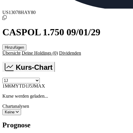
US13078HAY80
CASPOL 1.750 09/01/29
Hinzufügen
Übersicht
Deine Holdings
(0)
Dividenden
Kurs-Chart
1M
6M
YTD
1J
5J
MAX
Kurse werden geladen...
Chartanalysen
Keine
Prognose