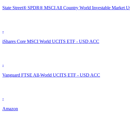
State Street® SPDR® MSCI All Country World Investable Market 
-
iShares Core MSCI World UCITS ETF - USD ACC
-
Vanguard FTSE All-World UCITS ETF - USD ACC
-
Amazon