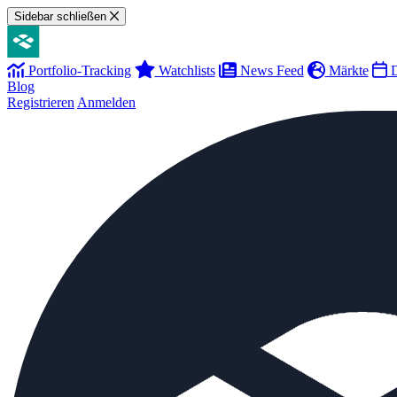
Sidebar schließen
Portfolio-Tracking
Watchlists
News Feed
Märkte
D
Blog
Registrieren
Anmelden