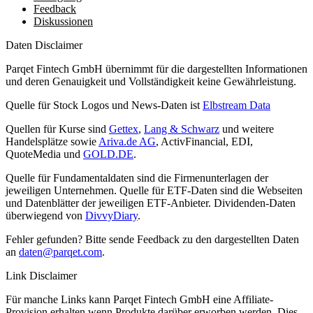
Feedback
Diskussionen
Daten Disclaimer
Parqet Fintech GmbH übernimmt für die dargestellten Informationen
und deren Genauigkeit und Vollständigkeit keine Gewährleistung.
Quelle für Stock Logos und News-Daten ist
Elbstream Data
Quellen für Kurse sind
Gettex
,
Lang & Schwarz
und weitere
Handelsplätze sowie
Ariva.de AG
, ActivFinancial, EDI,
QuoteMedia und
GOLD.DE
.
Quelle für Fundamentaldaten sind die Firmenunterlagen der
jeweiligen Unternehmen. Quelle für ETF-Daten sind die Webseiten
und Datenblätter der jeweiligen ETF-Anbieter. Dividenden-Daten
überwiegend von
DivvyDiary
.
Fehler gefunden? Bitte sende Feedback zu den dargestellten Daten
an
daten@parqet.com
.
Link Disclaimer
Für manche Links kann Parqet Fintech GmbH eine Affiliate-
Provision erhalten wenn Produkte darüber erworben werden. Dies