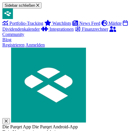
Sidebar schließen
Portfolio-Tracking
Watchlists
News Feed
Märkte
Dividendenkalender
Integrationen
Finanzrechner
Community
Blog
Registrieren
Anmelden
Die Parqet App
Die Parqet Android-App