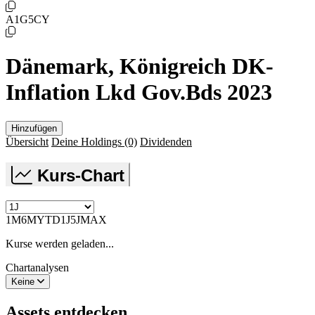
A1G5CY
Dänemark, Königreich DK-
Inflation Lkd Gov.Bds 2023
Hinzufügen
Übersicht
Deine Holdings
(0)
Dividenden
Kurs-Chart
1M
6M
YTD
1J
5J
MAX
Kurse werden geladen...
Chartanalysen
Keine
Assets entdecken