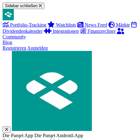
Sidebar schließen
Portfolio-Tracking
Watchlists
News Feed
Märkte
Dividendenkalender
Integrationen
Finanzrechner
Community
Blog
Registrieren
Anmelden
Die Parqet App
Die Parqet Android-App