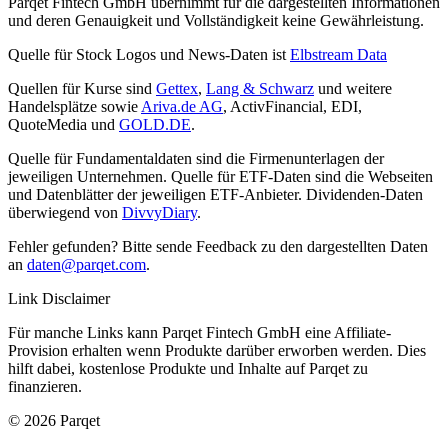
Parqet Fintech GmbH übernimmt für die dargestellten Informationen
und deren Genauigkeit und Vollständigkeit keine Gewährleistung.
Quelle für Stock Logos und News-Daten ist
Elbstream Data
Quellen für Kurse sind
Gettex
,
Lang & Schwarz
und weitere
Handelsplätze sowie
Ariva.de AG
, ActivFinancial, EDI,
QuoteMedia und
GOLD.DE
.
Quelle für Fundamentaldaten sind die Firmenunterlagen der
jeweiligen Unternehmen. Quelle für ETF-Daten sind die Webseiten
und Datenblätter der jeweiligen ETF-Anbieter. Dividenden-Daten
überwiegend von
DivvyDiary
.
Fehler gefunden? Bitte sende Feedback zu den dargestellten Daten
an
daten@parqet.com
.
Link Disclaimer
Für manche Links kann Parqet Fintech GmbH eine Affiliate-
Provision erhalten wenn Produkte darüber erworben werden. Dies
hilft dabei, kostenlose Produkte und Inhalte auf Parqet zu
finanzieren.
© 2026 Parqet