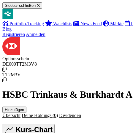
Sidebar schließen
Portfolio-Tracking
Watchlists
News Feed
Märkte
D
Blog
Registrieren
Anmelden
Optionsschein
DE000TT2M3V8
TT2M3V
HSBC Trinkaus & Burkhardt AG
Hinzufügen
Übersicht
Deine Holdings
(0)
Dividenden
Kurs-Chart