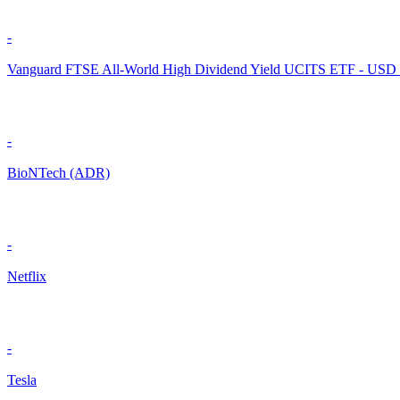
-
Vanguard FTSE All-World High Dividend Yield UCITS ETF - USD
-
BioNTech (ADR)
-
Netflix
-
Tesla