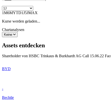
1M
6M
YTD
1J
5J
MAX
Kurse werden geladen...
Chartanalysen
Keine
Assets entdecken
Shareholder von HSBC Trinkaus & Burkhardt AG Call 15.06.22 Faceb
BYD
-
Bechtle