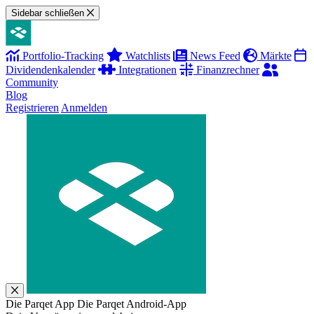
Sidebar schließen
Portfolio-Tracking
Watchlists
News Feed
Märkte
Dividendenkalender
Integrationen
Finanzrechner
Community
Blog
Registrieren
Anmelden
Die Parqet App
Die Parqet Android-App