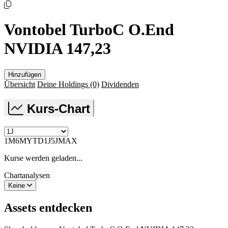
Vontobel TurboC O.End
NVIDIA 147,23
Hinzufügen
Übersicht
Deine Holdings
(0)
Dividenden
Kurs-Chart
1M
6M
YTD
1J
5J
MAX
Kurse werden geladen...
Chartanalysen
Keine
Assets entdecken