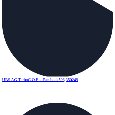
UBS AG TurboC O.EndFacebook508,350249
-