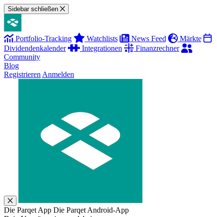
Sidebar schließen
Portfolio-Tracking
Watchlists
News Feed
Märkte
Dividendenkalender
Integrationen
Finanzrechner
Community
Blog
Registrieren
Anmelden
Die Parqet App
Die Parqet Android-App