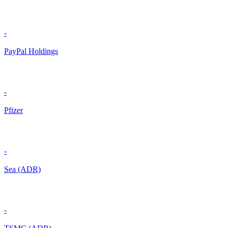
-
PayPal Holdings
-
Pfizer
-
Sea (ADR)
-