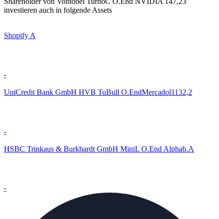
Shareholder von Vontobel TurboC O.End NVIDIA 147,23
investieren auch in folgende Assets
Shopify A
-
UniCredit Bank GmbH HVB TuBull O.EndMercadol1132,2
-
HSBC Trinkaus & Burkhardt GmbH MiniL O.End Alphab.A
-