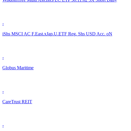
-
iShs MSCI AC F.East.xJap.U.ETF Reg. Shs USD Acc. oN
-
Globus Maritime
-
CareTrust REIT
-