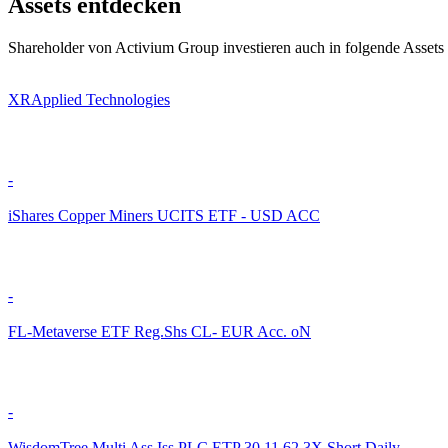
Assets entdecken
Shareholder von Activium Group investieren auch in folgende Assets
XRApplied Technologies
-
iShares Copper Miners UCITS ETF - USD ACC
-
FL-Metaverse ETF Reg.Shs CL- EUR Acc. oN
-
WisdomTree Multi Ass.Iss.PLC ETP 30.11.62 3X Short Daily