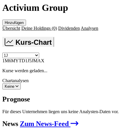
Activium Group
Hinzufügen
Übersicht
Deine Holdings
(0)
Dividenden
Analysen
Kurs-Chart
1M
6M
YTD
1J
5J
MAX
Kurse werden geladen...
Chartanalysen
Keine
Prognose
Für dieses Unternehmen liegen uns keine Analysten-Daten vor.
News
Zum News-Feed