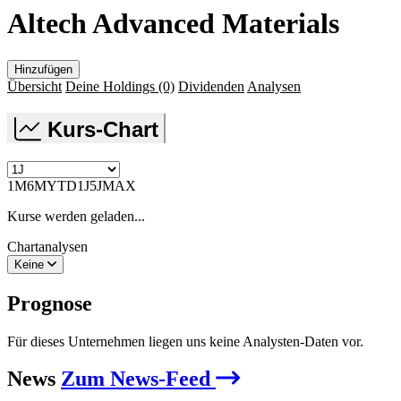
Altech Advanced Materials
Hinzufügen
Übersicht
Deine Holdings
(0)
Dividenden
Analysen
Kurs-Chart
1M
6M
YTD
1J
5J
MAX
Kurse werden geladen...
Chartanalysen
Keine
Prognose
Für dieses Unternehmen liegen uns keine Analysten-Daten vor.
News
Zum News-Feed