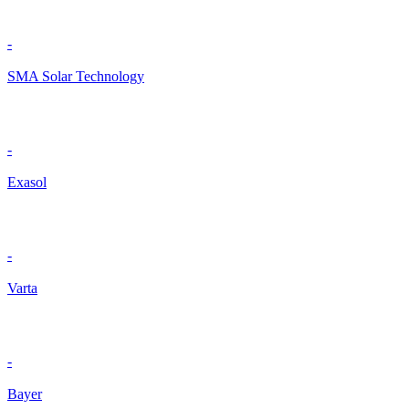
-
SMA Solar Technology
-
Exasol
-
Varta
-
Bayer