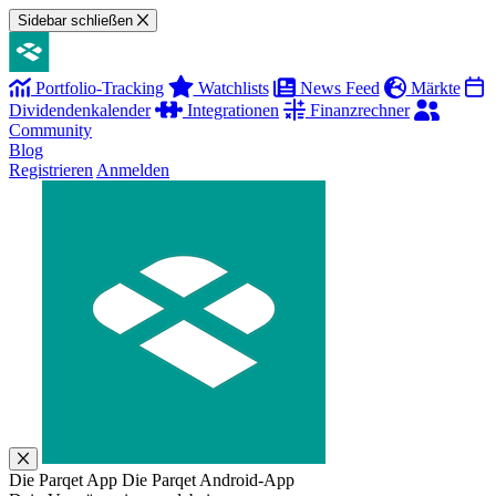
Sidebar schließen
Portfolio-Tracking
Watchlists
News Feed
Märkte
Dividendenkalender
Integrationen
Finanzrechner
Community
Blog
Registrieren
Anmelden
Die Parqet App
Die Parqet Android-App