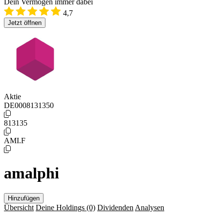
Dein Vermögen immer dabei
4,7
Jetzt öffnen
Aktie
DE0008131350
813135
AMI.F
amalphi
Hinzufügen
Übersicht
Deine Holdings
(0)
Dividenden
Analysen