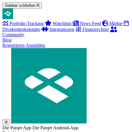
Sidebar schließen
Portfolio-Tracking
Watchlists
News Feed
Märkte
Dividendenkalender
Integrationen
Finanzrechner
Community
Blog
Registrieren
Anmelden
Die Parqet App
Die Parqet Android-App