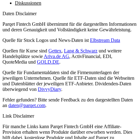
Diskussionen
Daten Disclaimer
Parqet Fintech GmbH übernimmt für die dargestellten Informationen
und deren Genauigkeit und Vollständigkeit keine Gewährleistung.
Quelle für Stock Logos und News-Daten ist
Elbstream Data
Quellen für Kurse sind
Gettex
,
Lang & Schwarz
und weitere
Handelsplätze sowie
Ariva.de AG
, ActivFinancial, EDI,
QuoteMedia und
GOLD.DE
.
Quelle für Fundamentaldaten sind die Firmenunterlagen der
jeweiligen Unternehmen. Quelle für ETF-Daten sind die Webseiten
und Datenblätter der jeweiligen ETF-Anbieter. Dividenden-Daten
überwiegend von
DivvyDiary
.
Fehler gefunden? Bitte sende Feedback zu den dargestellten Daten
an
daten@parqet.com
.
Link Disclaimer
Für manche Links kann Parqet Fintech GmbH eine Affiliate-
Provision erhalten wenn Produkte darüber erworben werden. Dies
hilft dabei, kostenlose Produkte und Inhalte auf Parqet zu