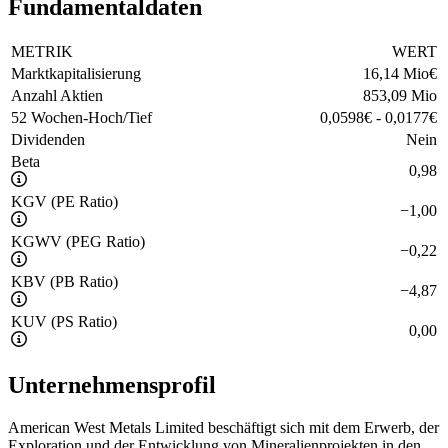
Fundamentaldaten
METRIK
WERT
Marktkapitalisierung
16,14 Mio
€
Anzahl Aktien
853,09 Mio
52 Wochen-Hoch/Tief
0,0598
€
-
0,0177
€
Dividenden
Nein
Beta
0,98
KGV (PE Ratio)
−
1,00
KGWV (PEG Ratio)
−
0,22
KBV (PB Ratio)
−
4,87
KUV (PS Ratio)
0,00
Unternehmensprofil
American West Metals Limited beschäftigt sich mit dem Erwerb, der
Exploration und der Entwicklung von Mineralienprojekten in den