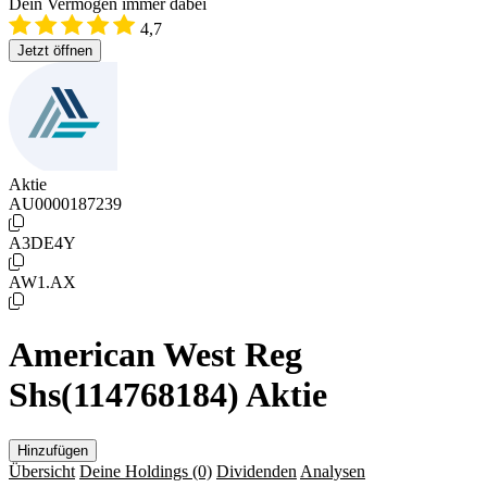
Dein Vermögen immer dabei
4,7
Jetzt öffnen
Aktie
AU0000187239
A3DE4Y
AW1.AX
American West Reg
Shs(114768184) Aktie
Hinzufügen
Übersicht
Deine Holdings
(0)
Dividenden
Analysen