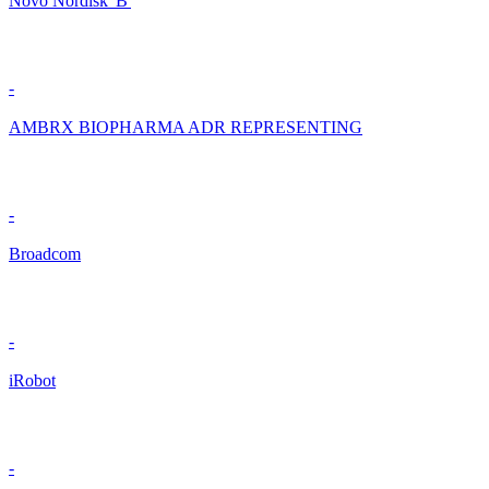
Novo Nordisk 'B'
-
AMBRX BIOPHARMA ADR REPRESENTING
-
Broadcom
-
iRobot
-