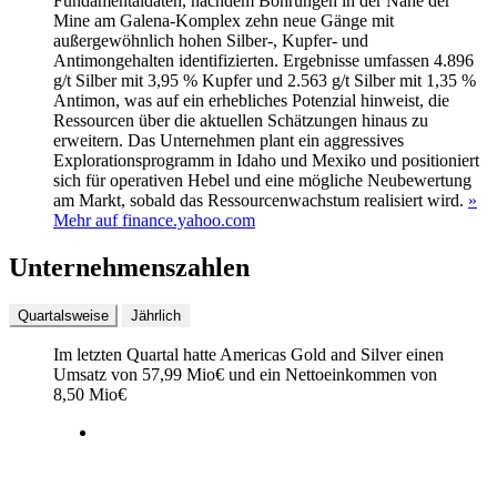
Fundamentaldaten, nachdem Bohrungen in der Nähe der
Mine am Galena-Komplex zehn neue Gänge mit
außergewöhnlich hohen Silber-, Kupfer- und
Antimongehalten identifizierten. Ergebnisse umfassen 4.896
g/t Silber mit 3,95 % Kupfer und 2.563 g/t Silber mit 1,35 %
Antimon, was auf ein erhebliches Potenzial hinweist, die
Ressourcen über die aktuellen Schätzungen hinaus zu
erweitern. Das Unternehmen plant ein aggressives
Explorationsprogramm in Idaho und Mexiko und positioniert
sich für operativen Hebel und eine mögliche Neubewertung
am Markt, sobald das Ressourcenwachstum realisiert wird.
»
Mehr auf finance.yahoo.com
Unternehmenszahlen
Quartalsweise
Jährlich
Im letzten
Quartal
hatte Americas Gold and Silver einen
Umsatz von
57,99 Mio
€
und ein Nettoeinkommen von
8,50 Mio
€