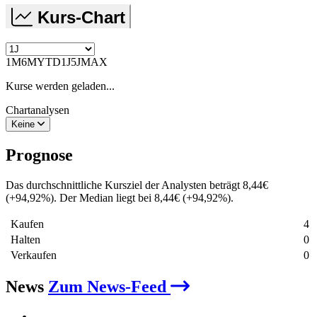
Kurs-Chart
1M
6M
YTD
1J
5J
MAX
Kurse werden geladen...
Chartanalysen
Keine
Prognose
Das durchschnittliche Kursziel der Analysten beträgt
8,44
€
(
+
94,92
%
)
. Der Median liegt bei
8,44
€
(
+
94,92
%
)
.
Kaufen
4
Halten
0
Verkaufen
0
News
Zum News-Feed