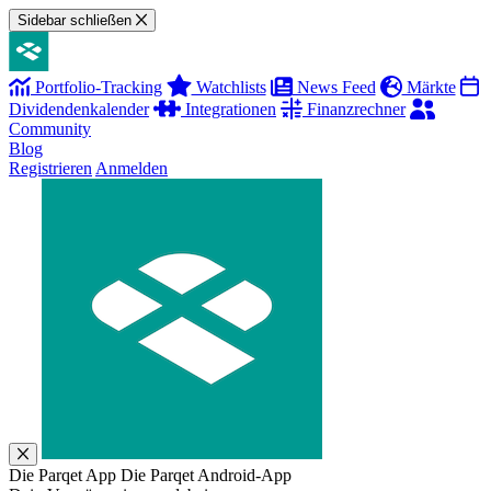
Sidebar schließen
Portfolio-Tracking
Watchlists
News Feed
Märkte
Dividendenkalender
Integrationen
Finanzrechner
Community
Blog
Registrieren
Anmelden
Die Parqet App
Die Parqet Android-App