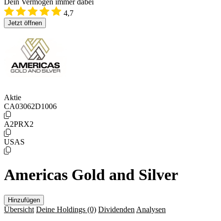
Dein Vermögen immer dabei
4,7
Jetzt öffnen
Aktie
CA03062D1006
A2PRX2
USAS
Americas Gold and Silver
Hinzufügen
Übersicht
Deine Holdings
(0)
Dividenden
Analysen