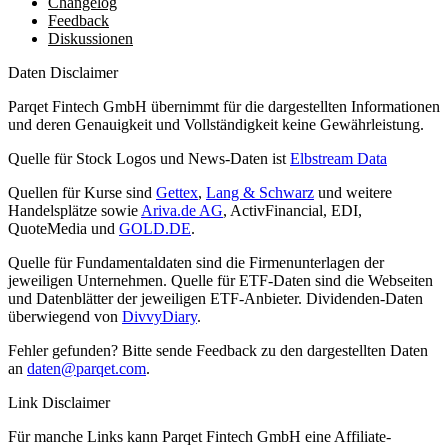
Changelog
Feedback
Diskussionen
Daten Disclaimer
Parqet Fintech GmbH übernimmt für die dargestellten Informationen
und deren Genauigkeit und Vollständigkeit keine Gewährleistung.
Quelle für Stock Logos und News-Daten ist
Elbstream Data
Quellen für Kurse sind
Gettex
,
Lang & Schwarz
und weitere
Handelsplätze sowie
Ariva.de AG
, ActivFinancial, EDI,
QuoteMedia und
GOLD.DE
.
Quelle für Fundamentaldaten sind die Firmenunterlagen der
jeweiligen Unternehmen. Quelle für ETF-Daten sind die Webseiten
und Datenblätter der jeweiligen ETF-Anbieter. Dividenden-Daten
überwiegend von
DivvyDiary
.
Fehler gefunden? Bitte sende Feedback zu den dargestellten Daten
an
daten@parqet.com
.
Link Disclaimer
Für manche Links kann Parqet Fintech GmbH eine Affiliate-