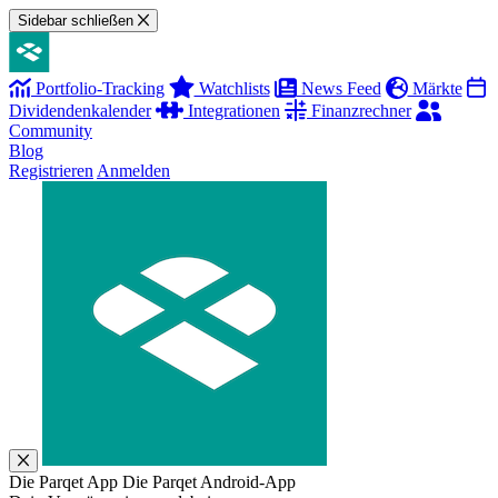
Sidebar schließen
Portfolio-Tracking
Watchlists
News Feed
Märkte
Dividendenkalender
Integrationen
Finanzrechner
Community
Blog
Registrieren
Anmelden
Die Parqet App
Die Parqet Android-App