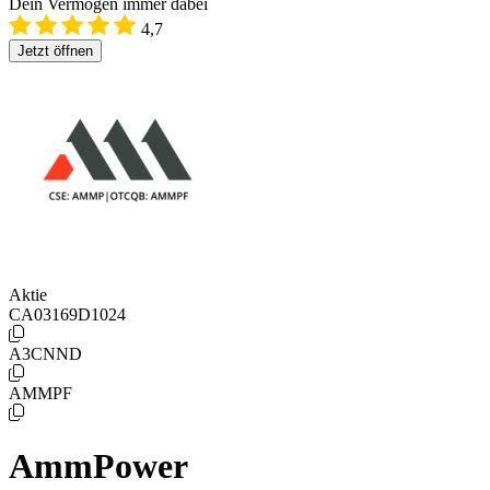
Dein Vermögen immer dabei
4,7
Jetzt öffnen
Aktie
CA03169D1024
A3CNND
AMMPF
AmmPower