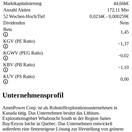
Marktkapitalisierung
44,66k
€
Anzahl Aktien
172,11 Mio
52 Wochen-Hoch/Tief
0,0234
€
-
0,000259
€
Dividenden
Nein
Beta
1,45
KGV (PE Ratio)
−
1,37
KGWV (PEG Ratio)
−
0,02
KBV (PB Ratio)
−
1,10
KUV (PS Ratio)
0,00
Unternehmensprofil
AmmPower Corp. ist als Rohstoffexplorationsunternehmen in
Kanada tätig. Das Unternehmen besitzt das Lithium-
Explorationsgebiet Whabouchi South in der Region James
Bay/Eeyou Istche in Quebec. Das Unternehmen entwickelt
außerdem eine firmeneigene Lösung zur Herstellung von grünem