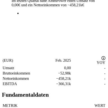
Im letzten
Quartal
hatte AmmPower einen Umsatz von
0,00
€
und ein Nettoeinkommen von
−
458,21k
€
(EUR)
Feb. 2025
YOY
Umsatz
0,00
-
Bruttoeinkommen
−
52,98k
-
Nettoeinkommen
−
458,21k
-
EBITDA
−
366,31k
-
Fundamentaldaten
METRIK
WERT