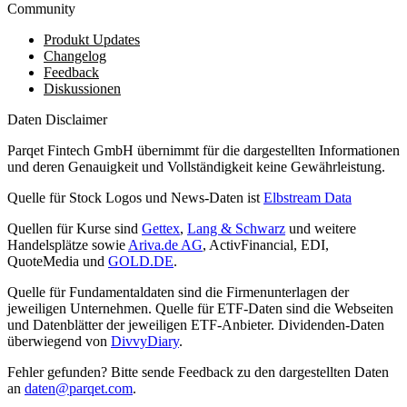
Community
Produkt Updates
Changelog
Feedback
Diskussionen
Daten Disclaimer
Parqet Fintech GmbH übernimmt für die dargestellten Informationen
und deren Genauigkeit und Vollständigkeit keine Gewährleistung.
Quelle für Stock Logos und News-Daten ist
Elbstream Data
Quellen für Kurse sind
Gettex
,
Lang & Schwarz
und weitere
Handelsplätze sowie
Ariva.de AG
, ActivFinancial, EDI,
QuoteMedia und
GOLD.DE
.
Quelle für Fundamentaldaten sind die Firmenunterlagen der
jeweiligen Unternehmen. Quelle für ETF-Daten sind die Webseiten
und Datenblätter der jeweiligen ETF-Anbieter. Dividenden-Daten
überwiegend von
DivvyDiary
.
Fehler gefunden? Bitte sende Feedback zu den dargestellten Daten
an
daten@parqet.com
.