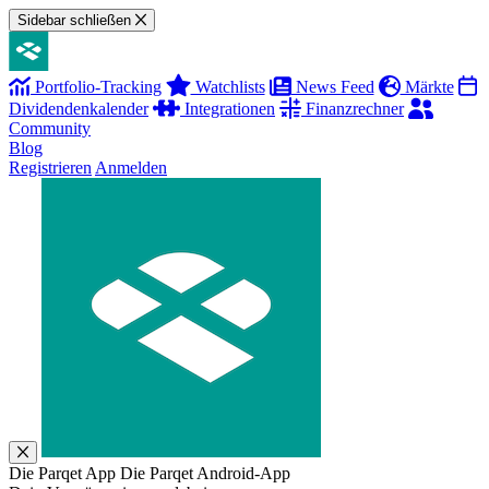
Sidebar schließen
Portfolio-Tracking
Watchlists
News Feed
Märkte
Dividendenkalender
Integrationen
Finanzrechner
Community
Blog
Registrieren
Anmelden
Die Parqet App
Die Parqet Android-App