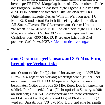
bereinigte EBITDA-Marge lag bei rund 17% am oberen Ende
der Prognose, während das bereinigte Ergebnis je Aktie mit
-0,56 EUR deutlich schlechter ausfiel als erwartet. Das
Unternehmen sicherte Design-Wins im Wert von über 1,6
Mrd. EUR und betont Fortschritte bei digitaler Photonik und
AR-Smart-Glasses. Für Q3 erwartet ams Osram Umsatz
zwischen 770–870 Mio. EUR und eine bereinigte EBITDA-
Marge von etwa 16%; für 2026 wird ein negativer Free
Cashflow von >300 Mio. EUR prognostiziert, mit Ziel
positiver Cashflows 2027.
» Mehr auf de.investing.com
ams Osram steigert Umsatz auf 805 Mio. Euro,
bereinigter Verlust sinkt
ams Osram meldet für Q2 einen Umsatzanstieg auf 805 Mio.
Euro (+4% gegenüber Vorjahr; währungsbereinigt +9%) bei
einer bereinigten EBITDA-Marge von 16,9% und einem
bereinigten Nettoverlust von 55 Mio. Euro. Das Unternehmen
schließt Portfolioverkäufe ab (Nicht‑optisches Sensorgeschäft
an Infineon; CMOS-Bildsensorverkauf an Indie vereinbart)
und fokussiert künftig stärker auf Digital Photonics. Für Q3
wird ein Umsatz von 770–870 Mio. Euro und eine bereinigte