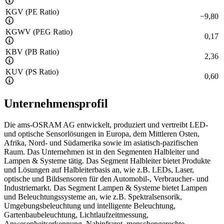
KGV (PE Ratio)
−
9,80
KGWV (PEG Ratio)
0,17
KBV (PB Ratio)
2,36
KUV (PS Ratio)
0,60
Unternehmensprofil
Die ams-OSRAM AG entwickelt, produziert und vertreibt LED-
und optische Sensorlösungen in Europa, dem Mittleren Osten,
Afrika, Nord- und Südamerika sowie im asiatisch-pazifischen
Raum. Das Unternehmen ist in den Segmenten Halbleiter und
Lampen & Systeme tätig. Das Segment Halbleiter bietet Produkte
und Lösungen auf Halbleiterbasis an, wie z.B. LEDs, Laser,
optische und Bildsensoren für den Automobil-, Verbraucher- und
Industriemarkt. Das Segment Lampen & Systeme bietet Lampen
und Beleuchtungssysteme an, wie z.B. Spektralsensorik,
Umgebungsbeleuchtung und intelligente Beleuchtung,
Gartenbaubeleuchtung, Lichtlaufzeitmessung,
Anwesenheitserkennung, Nahinfrarot, menschengerechte