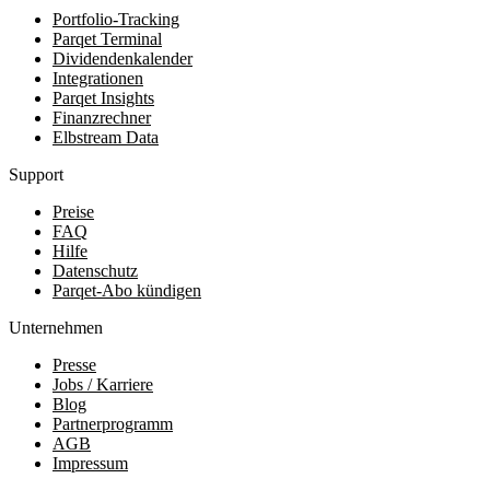
Portfolio-Tracking
Parqet Terminal
Dividendenkalender
Integrationen
Parqet Insights
Finanzrechner
Elbstream Data
Support
Preise
FAQ
Hilfe
Datenschutz
Parqet-Abo kündigen
Unternehmen
Presse
Jobs / Karriere
Blog
Partnerprogramm
AGB
Impressum