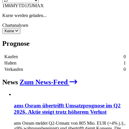
1M
6M
YTD
1J
5J
MAX
Kurse werden geladen...
Chartanalysen
Keine
Prognose
Kaufen
0
Halten
1
Verkaufen
0
News
Zum News-Feed
ams Osram übertrifft Umsatzprognose im Q2
2026, Aktie steigt trotz höherem Verlust
ams Osram meldet Q2-Umsatz von 805 Mio. EUR (+4% j./j.,
+9% währungsbereinigt) und übertrifft damit Konsens. Die