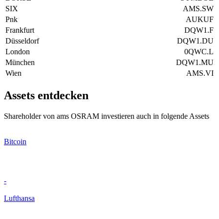
SIX
AMS.SW
Pnk
AUKUF
Frankfurt
DQW1.F
Düsseldorf
DQW1.DU
London
0QWC.L
München
DQW1.MU
Wien
AMS.VI
Assets entdecken
Shareholder von ams OSRAM investieren auch in folgende Assets
Bitcoin
-
Lufthansa