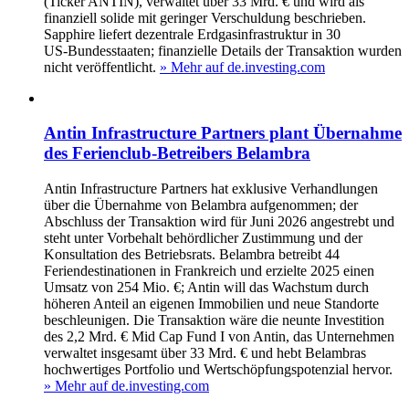
(Ticker ANTIN), verwaltet über 33 Mrd. € und wird als
finanziell solide mit geringer Verschuldung beschrieben.
Sapphire liefert dezentrale Erdgasinfrastruktur in 30
US‑Bundesstaaten; finanzielle Details der Transaktion wurden
nicht veröffentlicht.
» Mehr auf de.investing.com
Antin Infrastructure Partners plant Übernahme
des Ferienclub-Betreibers Belambra
Antin Infrastructure Partners hat exklusive Verhandlungen
über die Übernahme von Belambra aufgenommen; der
Abschluss der Transaktion wird für Juni 2026 angestrebt und
steht unter Vorbehalt behördlicher Zustimmung und der
Konsultation des Betriebsrats. Belambra betreibt 44
Feriendestinationen in Frankreich und erzielte 2025 einen
Umsatz von 254 Mio. €; Antin will das Wachstum durch
höheren Anteil an eigenen Immobilien und neue Standorte
beschleunigen. Die Transaktion wäre die neunte Investition
des 2,2 Mrd. € Mid Cap Fund I von Antin, das Unternehmen
verwaltet insgesamt über 33 Mrd. € und hebt Belambras
hochwertiges Portfolio und Wertschöpfungspotenzial hervor.
» Mehr auf de.investing.com