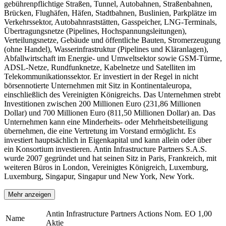
gebührenpflichtige Straßen, Tunnel, Autobahnen, Straßenbahnen,
Brücken, Flughäfen, Häfen, Stadtbahnen, Buslinien, Parkplätze im
Verkehrssektor, Autobahnraststätten, Gasspeicher, LNG-Terminals,
Übertragungsnetze (Pipelines, Hochspannungsleitungen),
Verteilungsnetze, Gebäude und öffentliche Bauten, Stromerzeugung
(ohne Handel), Wasserinfrastruktur (Pipelines und Kläranlagen),
Abfallwirtschaft im Energie- und Umweltsektor sowie GSM-Türme,
ADSL-Netze, Rundfunknetze, Kabelnetze und Satelliten im
Telekommunikationssektor. Er investiert in der Regel in nicht
börsennotierte Unternehmen mit Sitz in Kontinentaleuropa,
einschließlich des Vereinigten Königreichs. Das Unternehmen strebt
Investitionen zwischen 200 Millionen Euro (231,86 Millionen
Dollar) und 700 Millionen Euro (811,50 Millionen Dollar) an. Das
Unternehmen kann eine Minderheits- oder Mehrheitsbeteiligung
übernehmen, die eine Vertretung im Vorstand ermöglicht. Es
investiert hauptsächlich in Eigenkapital und kann allein oder über
ein Konsortium investieren. Antin Infrastructure Partners S.A.S.
wurde 2007 gegründet und hat seinen Sitz in Paris, Frankreich, mit
weiteren Büros in London, Vereinigtes Königreich, Luxemburg,
Luxemburg, Singapur, Singapur und New York, New York.
Mehr anzeigen
Antin Infrastructure Partners Actions Nom. EO 1,00
Name
Aktie