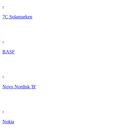
-
7C Solarparken
-
BASF
-
Novo Nordisk 'B'
-
Nokia