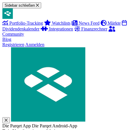
Sidebar schließen
Portfolio-Tracking
Watchlists
News Feed
Märkte
Dividendenkalender
Integrationen
Finanzrechner
Community
Blog
Registrieren
Anmelden
Die Parqet App
Die Parqet Android-App