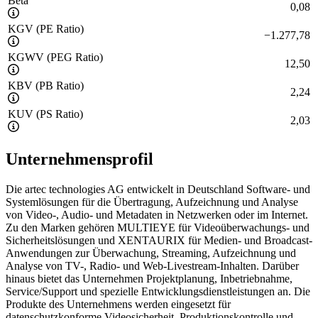
Beta
0,08
KGV (PE Ratio)
−
1.277,78
KGWV (PEG Ratio)
12,50
KBV (PB Ratio)
2,24
KUV (PS Ratio)
2,03
Unternehmensprofil
Die artec technologies AG entwickelt in Deutschland Software- und
Systemlösungen für die Übertragung, Aufzeichnung und Analyse
von Video-, Audio- und Metadaten in Netzwerken oder im Internet.
Zu den Marken gehören MULTIEYE für Videoüberwachungs- und
Sicherheitslösungen und XENTAURIX für Medien- und Broadcast-
Anwendungen zur Überwachung, Streaming, Aufzeichnung und
Analyse von TV-, Radio- und Web-Livestream-Inhalten. Darüber
hinaus bietet das Unternehmen Projektplanung, Inbetriebnahme,
Service/Support und spezielle Entwicklungsdienstleistungen an. Die
Produkte des Unternehmens werden eingesetzt für
datenschutzkonforme Videosicherheit, Produktionskontrolle und