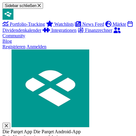
Sidebar schließen
Portfolio-Tracking
Watchlists
News Feed
Märkte
Dividendenkalender
Integrationen
Finanzrechner
Community
Blog
Registrieren
Anmelden
Die Parqet App
Die Parqet Android-App