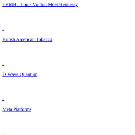
LVMH - Louis Vuitton Moët Hennessy
-
British American Tobacco
-
D-Wave Quantum
-
Meta Platforms
-