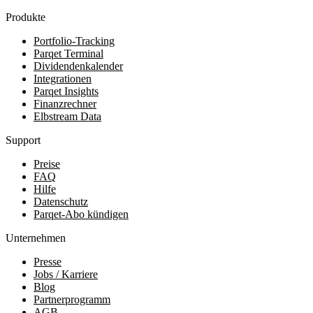
Produkte
Portfolio-Tracking
Parqet Terminal
Dividendenkalender
Integrationen
Parqet Insights
Finanzrechner
Elbstream Data
Support
Preise
FAQ
Hilfe
Datenschutz
Parqet-Abo kündigen
Unternehmen
Presse
Jobs / Karriere
Blog
Partnerprogramm
AGB