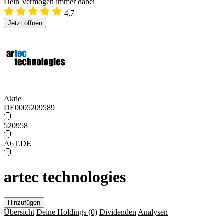
Dein Vermögen immer dabei
4,7
Jetzt öffnen
Aktie
DE0005209589
520958
A6T.DE
artec technologies
Hinzufügen
Übersicht
Deine Holdings
(0)
Dividenden
Analysen