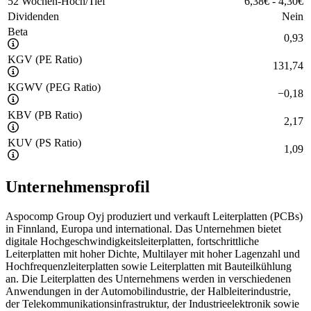
52 Wochen-Hoch/Tief
6,38
€
-
4,30
€
Dividenden
Nein
Beta
0,93
KGV (PE Ratio)
131,74
KGWV (PEG Ratio)
−
0,18
KBV (PB Ratio)
2,17
KUV (PS Ratio)
1,09
Unternehmensprofil
Aspocomp Group Oyj produziert und verkauft Leiterplatten (PCBs)
in Finnland, Europa und international. Das Unternehmen bietet
digitale Hochgeschwindigkeitsleiterplatten, fortschrittliche
Leiterplatten mit hoher Dichte, Multilayer mit hoher Lagenzahl und
Hochfrequenzleiterplatten sowie Leiterplatten mit Bauteilkühlung
an. Die Leiterplatten des Unternehmens werden in verschiedenen
Anwendungen in der Automobilindustrie, der Halbleiterindustrie,
der Telekommunikationsinfrastruktur, der Industrieelektronik sowie