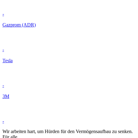
-
Gazprom (ADR)
-
Tesla
-
3M
-
Wir arbeiten hart, um Hürden für den Vermögensaufbau zu senken.
Für alle.