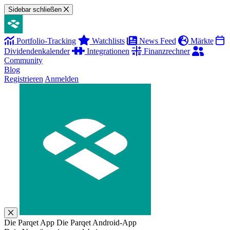
Sidebar schließen
Portfolio-Tracking
Watchlists
News Feed
Märkte
Dividendenkalender
Integrationen
Finanzrechner
Community
Blog
Registrieren
Anmelden
Die Parqet App
Die Parqet Android-App