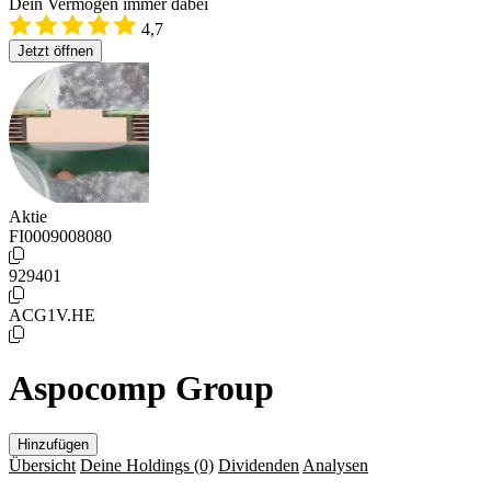
Dein Vermögen immer dabei
4,7
Jetzt öffnen
Aktie
FI0009008080
929401
ACG1V.HE
Aspocomp Group
Hinzufügen
Übersicht
Deine Holdings
(0)
Dividenden
Analysen