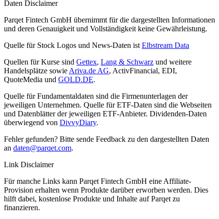
Daten Disclaimer
Parqet Fintech GmbH übernimmt für die dargestellten Informationen
und deren Genauigkeit und Vollständigkeit keine Gewährleistung.
Quelle für Stock Logos und News-Daten ist
Elbstream Data
Quellen für Kurse sind
Gettex
,
Lang & Schwarz
und weitere
Handelsplätze sowie
Ariva.de AG
, ActivFinancial, EDI,
QuoteMedia und
GOLD.DE
.
Quelle für Fundamentaldaten sind die Firmenunterlagen der
jeweiligen Unternehmen. Quelle für ETF-Daten sind die Webseiten
und Datenblätter der jeweiligen ETF-Anbieter. Dividenden-Daten
überwiegend von
DivvyDiary
.
Fehler gefunden? Bitte sende Feedback zu den dargestellten Daten
an
daten@parqet.com
.
Link Disclaimer
Für manche Links kann Parqet Fintech GmbH eine Affiliate-
Provision erhalten wenn Produkte darüber erworben werden. Dies
hilft dabei, kostenlose Produkte und Inhalte auf Parqet zu
finanzieren.