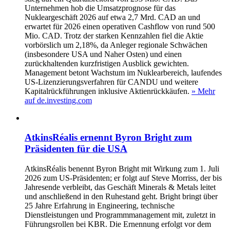
Unternehmen hob die Umsatzprognose für das
Nukleargeschäft 2026 auf etwa 2,7 Mrd. CAD an und
erwartet für 2026 einen operativen Cashflow von rund 500
Mio. CAD. Trotz der starken Kennzahlen fiel die Aktie
vorbörslich um 2,18%, da Anleger regionale Schwächen
(insbesondere USA und Naher Osten) und einen
zurückhaltenden kurzfristigen Ausblick gewichten.
Management betont Wachstum im Nuklearbereich, laufendes
US‑Lizenzierungsverfahren für CANDU und weitere
Kapitalrückführungen inklusive Aktienrückkäufen.
» Mehr
auf de.investing.com
AtkinsRéalis ernennt Byron Bright zum
Präsidenten für die USA
AtkinsRéalis benennt Byron Bright mit Wirkung zum 1. Juli
2026 zum US-Präsidenten; er folgt auf Steve Morriss, der bis
Jahresende verbleibt, das Geschäft Minerals & Metals leitet
und anschließend in den Ruhestand geht. Bright bringt über
25 Jahre Erfahrung in Engineering, technische
Dienstleistungen und Programmmanagement mit, zuletzt in
Führungsrollen bei KBR. Die Ernennung erfolgt vor dem