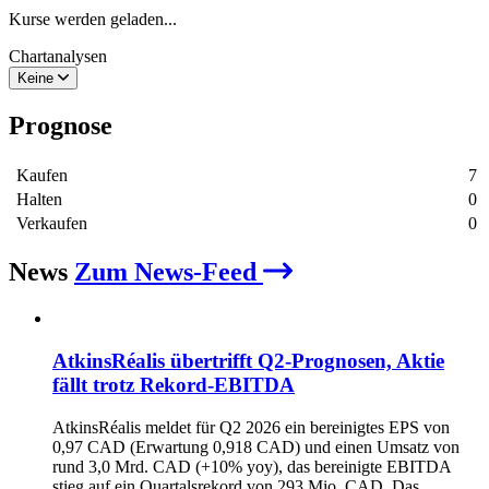
Kurse werden geladen...
Chartanalysen
Keine
Prognose
Kaufen
7
Halten
0
Verkaufen
0
News
Zum News-Feed
AtkinsRéalis übertrifft Q2‑Prognosen, Aktie
fällt trotz Rekord‑EBITDA
AtkinsRéalis meldet für Q2 2026 ein bereinigtes EPS von
0,97 CAD (Erwartung 0,918 CAD) und einen Umsatz von
rund 3,0 Mrd. CAD (+10% yoy), das bereinigte EBITDA
stieg auf ein Quartalsrekord von 293 Mio. CAD. Das