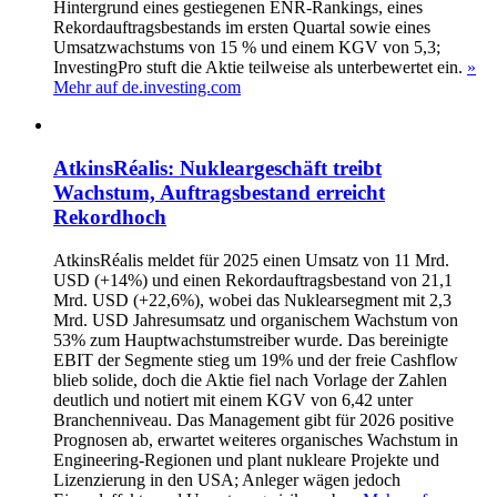
Hintergrund eines gestiegenen ENR-Rankings, eines
Rekordauftragsbestands im ersten Quartal sowie eines
Umsatzwachstums von 15 % und einem KGV von 5,3;
InvestingPro stuft die Aktie teilweise als unterbewertet ein.
»
Mehr auf de.investing.com
AtkinsRéalis: Nukleargeschäft treibt
Wachstum, Auftragsbestand erreicht
Rekordhoch
AtkinsRéalis meldet für 2025 einen Umsatz von 11 Mrd.
USD (+14%) und einen Rekordauftragsbestand von 21,1
Mrd. USD (+22,6%), wobei das Nuklearsegment mit 2,3
Mrd. USD Jahresumsatz und organischem Wachstum von
53% zum Hauptwachstumstreiber wurde. Das bereinigte
EBIT der Segmente stieg um 19% und der freie Cashflow
blieb solide, doch die Aktie fiel nach Vorlage der Zahlen
deutlich und notiert mit einem KGV von 6,42 unter
Branchenniveau. Das Management gibt für 2026 positive
Prognosen ab, erwartet weiteres organisches Wachstum in
Engineering-Regionen und plant nukleare Projekte und
Lizenzierung in den USA; Anleger wägen jedoch