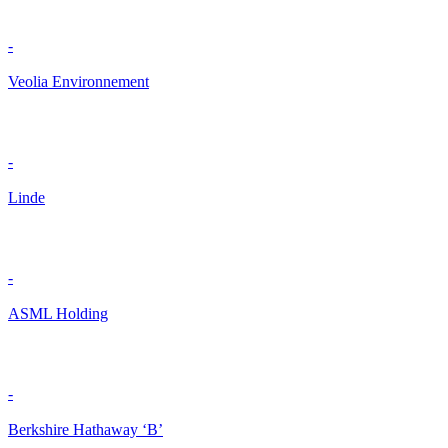
-
Veolia Environnement
-
Linde
-
ASML Holding
-
Berkshire Hathaway ‘B’