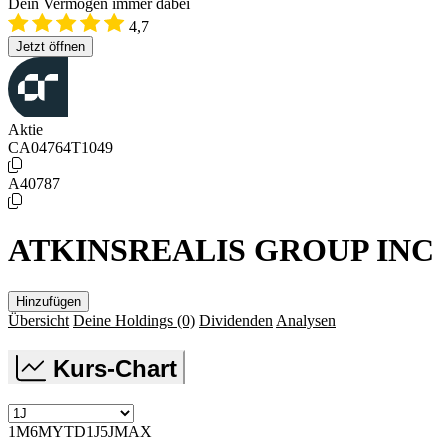
Dein Vermögen immer dabei
4,7
Jetzt öffnen
Aktie
CA04764T1049
A40787
ATKINSREALIS GROUP INC
Hinzufügen
Übersicht
Deine Holdings
(0)
Dividenden
Analysen
Kurs-Chart
1M
6M
YTD
1J
5J
MAX