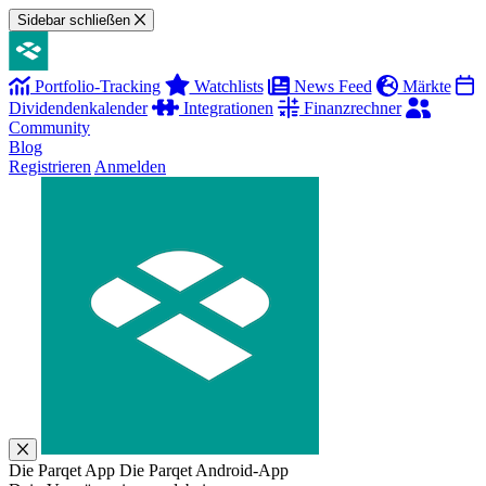
Sidebar schließen
Portfolio-Tracking
Watchlists
News Feed
Märkte
Dividendenkalender
Integrationen
Finanzrechner
Community
Blog
Registrieren
Anmelden
Die Parqet App
Die Parqet Android-App