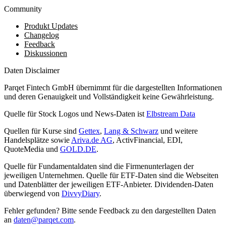
Community
Produkt Updates
Changelog
Feedback
Diskussionen
Daten Disclaimer
Parqet Fintech GmbH übernimmt für die dargestellten Informationen
und deren Genauigkeit und Vollständigkeit keine Gewährleistung.
Quelle für Stock Logos und News-Daten ist
Elbstream Data
Quellen für Kurse sind
Gettex
,
Lang & Schwarz
und weitere
Handelsplätze sowie
Ariva.de AG
, ActivFinancial, EDI,
QuoteMedia und
GOLD.DE
.
Quelle für Fundamentaldaten sind die Firmenunterlagen der
jeweiligen Unternehmen. Quelle für ETF-Daten sind die Webseiten
und Datenblätter der jeweiligen ETF-Anbieter. Dividenden-Daten
überwiegend von
DivvyDiary
.
Fehler gefunden? Bitte sende Feedback zu den dargestellten Daten
an
daten@parqet.com
.